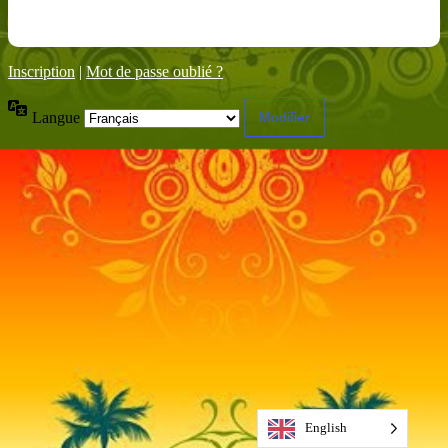
Inscription
|
Mot de passe oublié ?
Langue
English