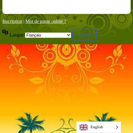
Inscription
|
Mot de passe oublié ?
Langue
English