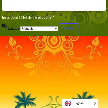
Inscription
|
Mot de passe oublié ?
Langue
English