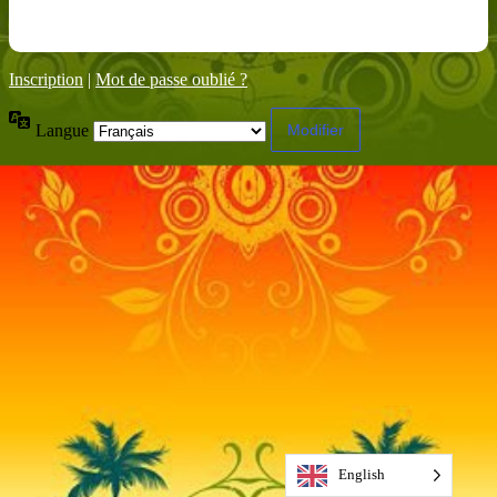
Inscription
|
Mot de passe oublié ?
Langue
English