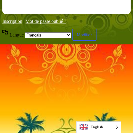
Inscription
|
Mot de passe oublié ?
Langue
English