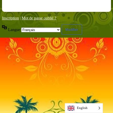
Inscription
|
Mot de passe oublié ?
Langue
English