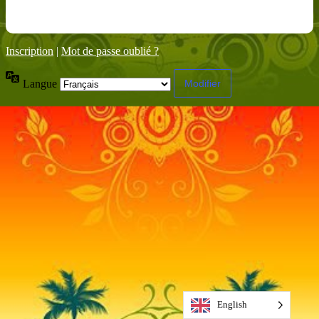
Inscription
|
Mot de passe oublié ?
Langue
English