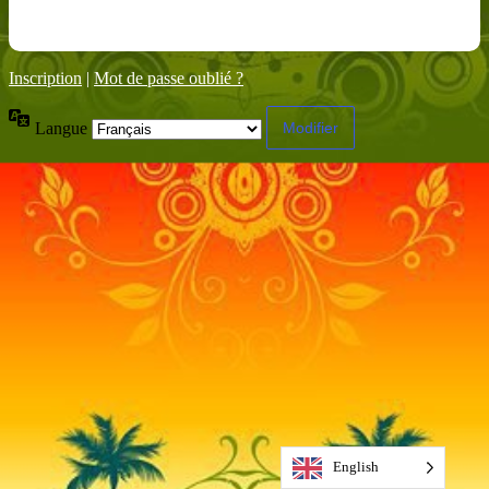
Inscription
|
Mot de passe oublié ?
Langue
English