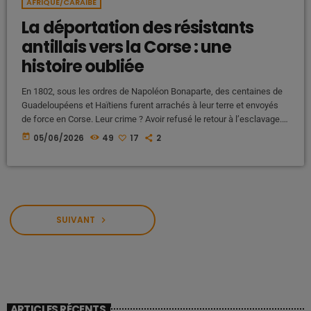
AFRIQUE/CARAIBE
La déportation des résistants
antillais vers la Corse : une
histoire oubliée
En 1802, sous les ordres de Napoléon Bonaparte, des centaines de
Guadeloupéens et Haïtiens furent arrachés à leur terre et envoyés
de force en Corse. Leur crime ? Avoir refusé le retour à l’esclavage.
Voici l’histoire occultée d’une déportation politique et raciale qui a
today
05/06/2026
49
17
2
marqué l’histoire de France, entre oubli, souffrance et résilience Une
histoire largement absente des manuels scolaires Lorsque l'on
évoque l'histoire de France à l'école, les élèves […]
SUIVANT
navigate_next
ARTICLES RÉCENTS