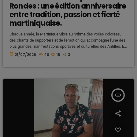
Rondes : une édition anniversaire
entre tradition, passion et fierté
martiniquaise.
Chaque année, la Martinique vibre au rythme des voiles colorées,
des chants de supporters et de l'émotion qui accompagne l'une des
plus grandes manifestations sportives et culturelles des Antilles. En
2026, le Tour de Martinique des Yoles Rondes célèbre sa 40e
today
21/07/2026
40
18
3
édition, un anniversaire historique qui promet d'offrir un spectacle
exceptionnel sur les eaux martiniquaises. Une compétition devenue
un symbole de la Martinique Bien plus qu'une simple course
nautique, le […]
insert_link