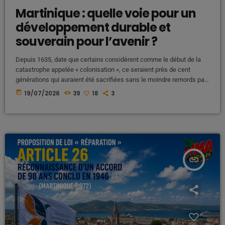
Martinique : quelle voie pour un
développement durable et
souverain pour l’avenir ?
Depuis 1635, date que certains considèrent comme le début de la
catastrophe appelée « colonisation », ce seraient près de cent
générations qui auraient été sacrifiées sans le moindre remords par
le système colonial. Face à ce constat, l'appel est lancé aux
today
19/07/2026
39
18
3
Martiniquais : il est temps de changer de paradigme. Selon cette
analyse, aucun changement profond ne peut survenir tant que le
statu quo est maintenu. Vouloir à tout […]
insert_link