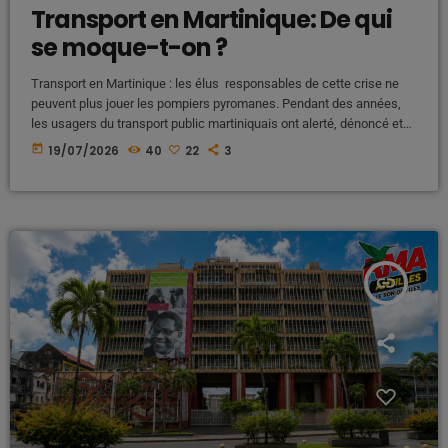
Transport en Martinique: De qui
se moque-t-on ?
Transport en Martinique : les élus responsables de cette crise ne
peuvent plus jouer les pompiers pyromanes. Pendant des années,
les usagers du transport public martiniquais ont alerté, dénoncé et
parfois même manifesté. Ils ont signalé des bus qui ne passent
today
19/07/2026
40
22
3
pas, des retards quotidiens, des lignes supprimées, des
correspondances impossibles et une organisation devenue
incompréhensible. Ces alertes n'étaient ni des rumeurs ni des
exagérations : elles traduisaient une réalité […]
insert_link