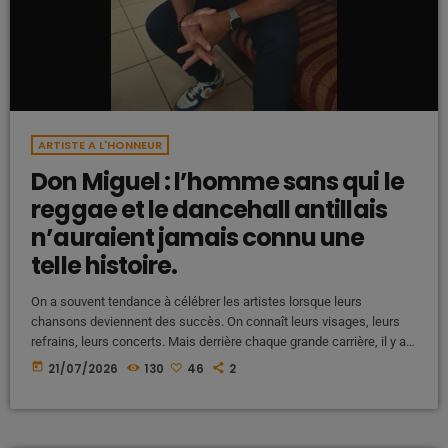
ARTISTE A L'HONNEUR
Don Miguel : l’homme sans qui le
reggae et le dancehall antillais
n’auraient jamais connu une
telle histoire.
On a souvent tendance à célébrer les artistes lorsque leurs
chansons deviennent des succès. On connaît leurs visages, leurs
refrains, leurs concerts. Mais derrière chaque grande carrière, il y a
souvent un homme de l'ombre. Un homme qui a cru avant tout le
today
21/07/2026
130
46
2
monde. Un homme qui a pris des risques quand personne n'y croyait.
Pour le reggae et le dancehall des Antilles, cet homme c'est Miguel
Elisabeth, plus connu […]