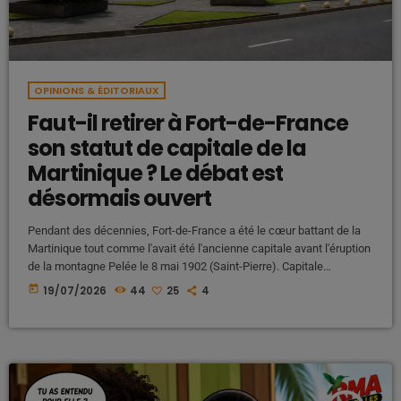
OPINIONS & ÉDITORIAUX
Faut-il retirer à Fort-de-France
son statut de capitale de la
Martinique ? Le débat est
désormais ouvert
Pendant des décennies, Fort-de-France a été le cœur battant de la
Martinique tout comme l'avait été l'ancienne capitale avant l'éruption
de la montagne Pelée le 8 mai 1902 (Saint-Pierre). Capitale
administrative, économique, commerciale et culturelle, la ville
today
19/07/2026
44
25
4
incarnait le dynamisme de l'île. Ses rues étaient animées, ses
commerces prospéraient, ses marchés attiraient une clientèle
venue des quatre coins du territoire et son port faisait vivre toute une
économie avec ces […]