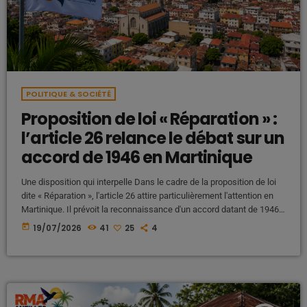
POLITIQUE & SOCIÉTÉ
Proposition de loi « Réparation » :
l’article 26 relance le débat sur un
accord de 1946 en Martinique
Une disposition qui interpelle Dans le cadre de la proposition de loi
dite « Réparation », l'article 26 attire particulièrement l'attention en
Martinique. Il prévoit la reconnaissance d'un accord datant de 1946,
présenté comme un engagement historique dont la durée s'étendrait
today
19/07/2026
41
25
4
sur 98 ans. Cette disposition soulève de nombreuses interrogations
tant sur le plan juridique que sur le plan politique et mémoriel. Pour
ses défenseurs, il s'agit de reconnaître officiellement […]