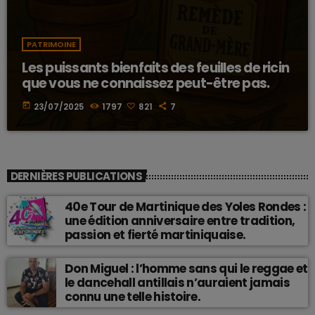
PATRIMOINE
Les puissants bienfaits des feuilles de ricin
que vous ne connaissez peut-être pas.
today
23/07/2025
1797
821
7
DERNIÈRES PUBLICATIONS
40e Tour de Martinique des Yoles Rondes :
une édition anniversaire entre tradition,
passion et fierté martiniquaise.
Don Miguel : l’homme sans qui le reggae et
le dancehall antillais n’auraient jamais
connu une telle histoire.