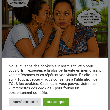
insert_link
Nous utilisons des cookies sur notre site Web pour
RELATIONS TOXIQUES.
vous offrir l'expérience la plus pertinente en mémorisant
vos préférences et en répétant vos visites. En cliquant
« Les Malpalants » : les signes qui
sur « Tout accepter », vous consentez à l'utilisation de
permettent de repérer les
TOUS les cookies. Cependant, vous pouvez visiter les
« Paramètres des cookies » pour fournir un
personnes qui cachent leur jeu
consentement contrôlé.
pour mieux vous détruire.
Paramètres Cookie
Tout accepter
En Martinique, comme ailleurs, certains malpalants passent plus de