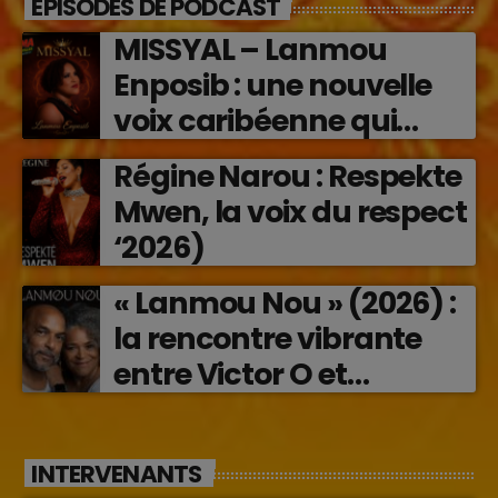
ÉPISODES DE PODCAST
MISSYAL – Lanmou
Enposib : une nouvelle
voix caribéenne qui
transforme les émotions
Régine Narou : Respekte
en musique (2026)
Mwen, la voix du respect
‘2026)
« Lanmou Nou » (2026) :
la rencontre vibrante
entre Victor O et
Jocelyne Béroard
INTERVENANTS