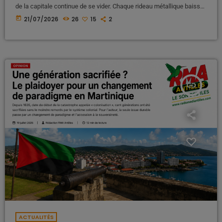
de la capitale continue de se vider. Chaque rideau métallique baissé,
chaque local commercial abandonné, chaque vendeur ambulant qui
today
21/07/2026
26
15
2
rentre chez lui avec une caisse à moitié vide raconte la même
histoire : celle d'un centre-ville que beaucoup ont le sentiment de
voir abandonné depuis des années. Il suffit de […]
insert_link
ACTUALITÉS