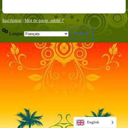
Inscription
|
Mot de passe oublié ?
Langue
English