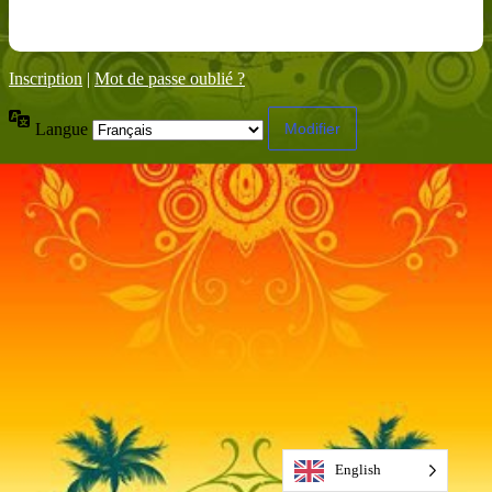
Inscription
|
Mot de passe oublié ?
Langue
English