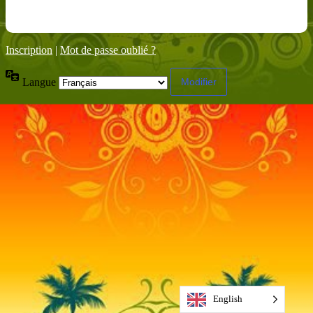
Inscription
|
Mot de passe oublié ?
Langue
English