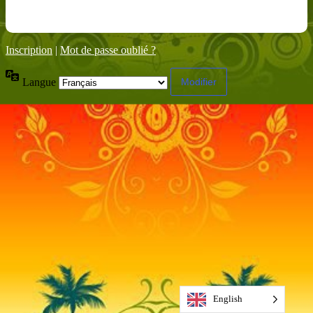
Inscription
|
Mot de passe oublié ?
Langue
English