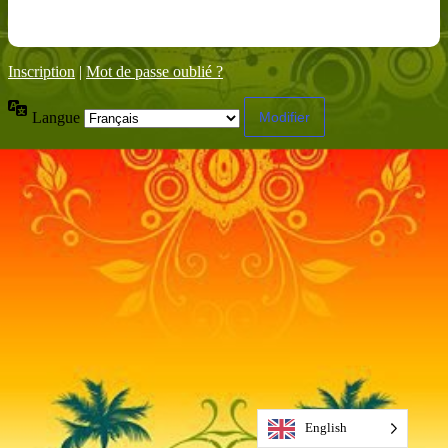
Inscription
|
Mot de passe oublié ?
Langue
English