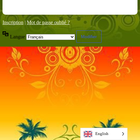
Inscription
|
Mot de passe oublié ?
Langue
English