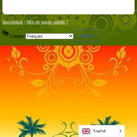
Inscription
|
Mot de passe oublié ?
Langue
English