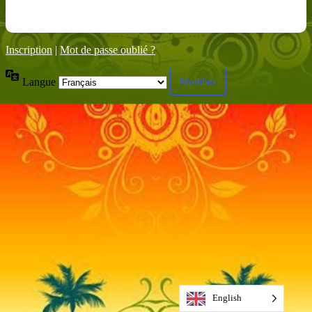
Inscription
|
Mot de passe oublié ?
Langue
English