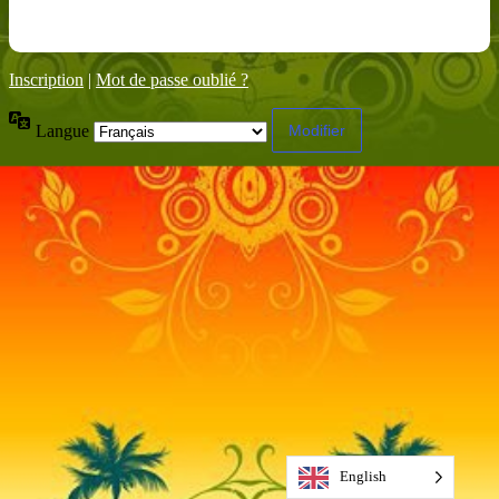
Inscription
|
Mot de passe oublié ?
Langue
English