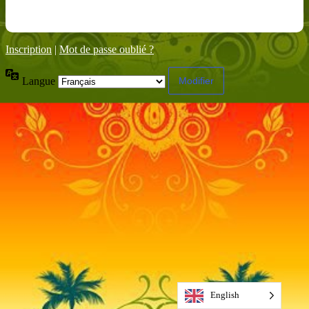
Inscription
|
Mot de passe oublié ?
Langue
English