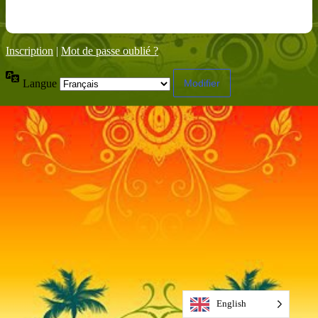
Inscription
|
Mot de passe oublié ?
Langue
English