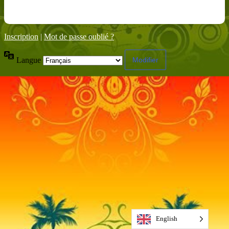
Inscription
|
Mot de passe oublié ?
Langue
English