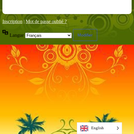
Inscription
|
Mot de passe oublié ?
Langue
English