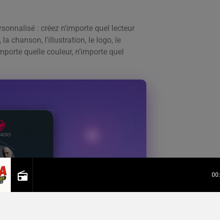
onnalisé : créez n’importe quel lecteur
a chanson, l’illustration, le logo, le
importe quelle couleur, n’importe quel
radio
00