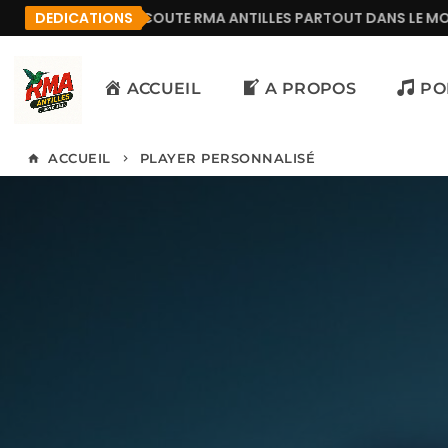
SE QUI ÉCOUTE RMA ANTILLES PARTOUT DANS LE MONDE.
DEDICATIONS
ACCUEIL
A PROPOS
PO
ACCUEIL
PLAYER PERSONNALISÉ
home
keyboard_arrow_right