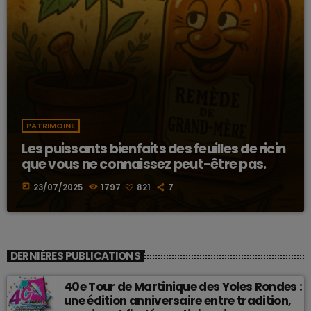
PATRIMOINE
Les puissants bienfaits des feuilles de ricin
que vous ne connaissez peut-être pas.
today
23/07/2025
1797
821
7
DERNIÈRES PUBLICATIONS
40e Tour de Martinique des Yoles Rondes :
une édition anniversaire entre tradition,