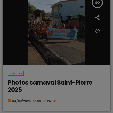
insert_link
ANTILLES
Photos carnaval Saint-Pierre
2025
today
04/03/2025
69
24