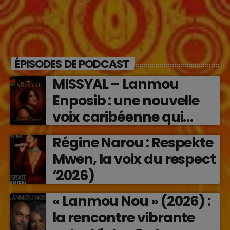
ÉPISODES DE PODCAST
MISSYAL – Lanmou
Enposib : une nouvelle
voix caribéenne qui
transforme les émotions
Régine Narou : Respekte
en musique (2026)
Mwen, la voix du respect
‘2026)
« Lanmou Nou » (2026) :
la rencontre vibrante