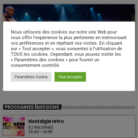
Nous utilisons des cookies sur notre site Web pour
vous offrir l'expérience la plus pertinente en mémorisant
vos préférences et en répétant vos visites. En cliquant
sur « Tout accepter », vous consentez à l'utilisation de
TOUS les cookies. Cependant, vous pouvez visiter les
WEEK -END COMPAS
« Paramètres des cookies » pour fournir un
consentement contrôlé.
Week end Compas Familly
09:00 - 19:00
Paramètres Cookie
Tout accepter
PROCHAINES ÉMISSIONS
Nostalgie retro
DJ WILDFRIED
23:40 - 23:55