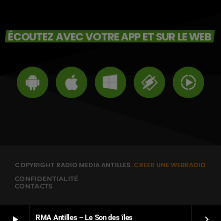
ÉCOUTEZ AVEC VOTRE APP ET SUR LE WEB
COPYRIGHT RADIO MEDIA ANTILLES.
CREER UNE WEBRADIO
CONFIDENTIALITÉ
CONTACTS
RMA Antilles – Le Son des îles
play_arrow
keyboard_arrow_right