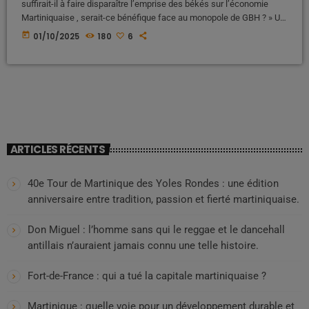
suffirait-il à faire disparaître l’emprise des békés sur l’économie
Martiniquaise , serait-ce bénéfique face au monopole de GBH ? » Un
héritage lourd : le poids des békés dans l’économie Depuis
today
01/10/2025
180
6
plusieurs décennies, l’économie martiniquaise reste marquée par
une forte concentration entre les mains de familles békés,
descendants de colons installés dès le XVIIᵉ siècle. Ces groupes,
dont le […]
ARTICLES RÉCENTS
40e Tour de Martinique des Yoles Rondes : une édition
anniversaire entre tradition, passion et fierté martiniquaise.
Don Miguel : l’homme sans qui le reggae et le dancehall
antillais n’auraient jamais connu une telle histoire.
Fort-de-France : qui a tué la capitale martiniquaise ?
Martinique : quelle voie pour un développement durable et