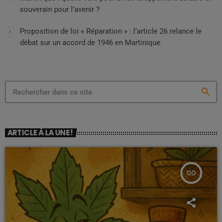
souverain pour l’avenir ?
Proposition de loi « Réparation » : l’article 26 relance le
débat sur un accord de 1946 en Martinique
search
ARTICLE À LA UNE !
insert_link