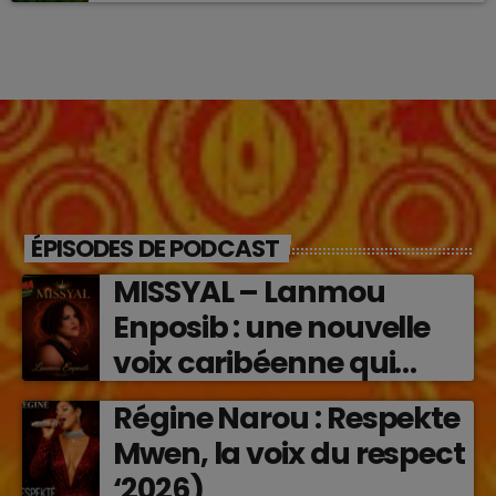
ÉPISODES DE PODCAST
MISSYAL – Lanmou
Enposib : une nouvelle
voix caribéenne qui
transforme les émotions
Régine Narou : Respekte
en musique (2026)
Mwen, la voix du respect
‘2026)