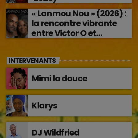
« Lanmou Nou » (2026) :
la rencontre vibrante
entre Victor O et
Jocelyne Béroard
INTERVENANTS
Mimi la douce
Klarys
DJ Wildfried