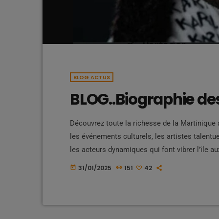
BLOG ACTUS
BLOG..Biographie des
Découvrez toute la richesse de la Martinique 
les événements culturels, les artistes talent
les acteurs dynamiques qui font vibrer l'île au
Bero... Joël Lutbert Johan Jean Al... José D
31/01/2025
151
42
today
Gros-D... Joseph René-C... Julia Haley Julie 