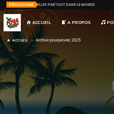
ÉCOUTE RMA ANTILLES PARTOUT DANS LE MONDE.
DEDICATIONS
MAN
ACCUEIL
A PROPOS
PO
Archive pourjanvier, 2025
ACCUEIL
home
keyboard_arrow_right