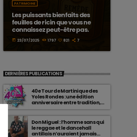
PATRIMOINE
Les puissants bienfaits des
feuilles de ricin que vous ne
connaissez peut-être pas.
23/07/2025
1797
821
7
today
DERNIÈRES PUBLICATIONS
40e Tour de Martinique des
Yoles Rondes : une édition
anniversaire entre tradition,
passion et fierté
martiniquaise.
Don Miguel : l’homme sans qui
le reggae et le dancehall
antillais n’auraient jamais