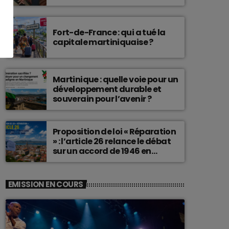
connu une telle histoire.
Fort-de-France : qui a tué la
capitale martiniquaise ?
Martinique : quelle voie pour un
développement durable et
souverain pour l’avenir ?
Proposition de loi « Réparation
» : l’article 26 relance le débat
sur un accord de 1946 en
Martinique
EMISSION EN COURS