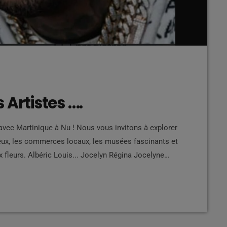
 Artistes ….
avec Martinique à Nu ! Nous vous invitons à explorer
ueux, les commerces locaux, les musées fascinants et
x fleurs. Albéric Louis... Jocelyn Régina Jocelyne
almat José Exélis José Privat José Versol Joseph
Bessard Julie Mauduech Julien Consta... […]