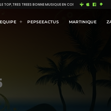
P,TRES TREES BONNE MUSIQUE EN CONTINUE
MIMI DU
EQUIPE
PEPSEEACTUS
MARTINIQUE
Z
5