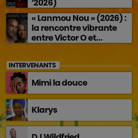
‘2026)
« Lanmou Nou » (2026) :
la rencontre vibrante
entre Victor O et
Jocelyne Béroard
INTERVENANTS
Mimi la douce
Klarys
DJ Wildfried