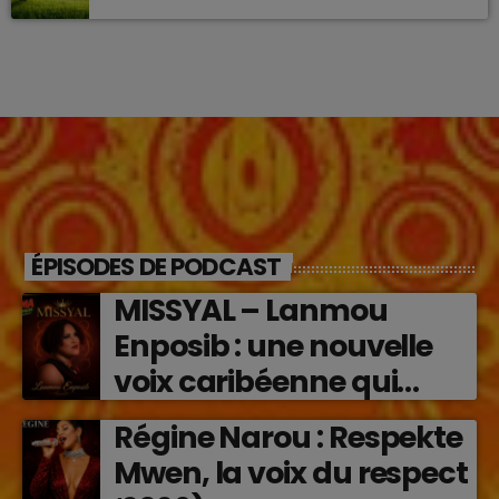
ÉPISODES DE PODCAST
MISSYAL – Lanmou
Enposib : une nouvelle
voix caribéenne qui
transforme les émotions
Régine Narou : Respekte
en musique (2026)
Mwen, la voix du respect