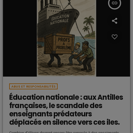
insert_link
ABUS ET RESPONSABILITÉS
Éducation nationale : aux Antilles
françaises, le scandale des
enseignants prédateurs
déplacés en silence vers ces iles.
Combien d’élèves devront encore être exposés à des enseignants