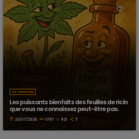
PATRIMOINE
Les puissants bienfaits des feuilles de ricin
que vous ne connaissez peut-être pas.
today
23/07/2025
1797
821
7