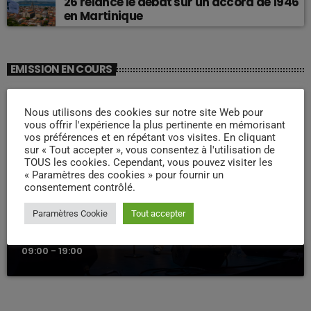
26 relance le débat sur un accord de 1946
en Martinique
EMISSION EN COURS
Nous utilisons des cookies sur notre site Web pour
vous offrir l'expérience la plus pertinente en mémorisant
vos préférences et en répétant vos visites. En cliquant
sur « Tout accepter », vous consentez à l'utilisation de
TOUS les cookies. Cependant, vous pouvez visiter les
« Paramètres des cookies » pour fournir un
consentement contrôlé.
WEEK -END COMPAS
Paramètres Cookie
Tout accepter
Week end Compas Familly
09:00 - 19:00