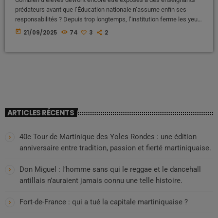
prédateurs avant que l’Éducation nationale n’assume enfin ses
responsabilités ? Depuis trop longtemps, l’institution ferme les yeux,
protège ses agents au détriment de nos enfants, et déplace les
today
21/09/2025
74
3
2
problèmes au lieu de les résoudre. Les Antilles, terre d’exil pour
enseignants indésirables ? Des témoignages font état de pratiques
choquantes : des enseignants condamnés, soupçonnés ou signalés
pour pédocriminalité en métropole seraient […]
ARTICLES RÉCENTS
40e Tour de Martinique des Yoles Rondes : une édition
anniversaire entre tradition, passion et fierté martiniquaise.
Don Miguel : l’homme sans qui le reggae et le dancehall
antillais n’auraient jamais connu une telle histoire.
Fort-de-France : qui a tué la capitale martiniquaise ?