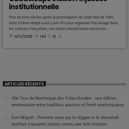
institutionnelle
Plus de trois siècles après la promulgation du Code Noir de 1685,
texte infâme rédigé sous Louis XIV pour organiser l’esclavage dans
les colonies françaises, son esprit colonial hante encore les
Antilles.Les chaînes ont changé de forme, mais la soumission par
today
10/11/2025
145
31
l’injustice demeure.Martinique, Guadeloupe, Guyane ,ces terres où
le peuple noir vit encore sous la tutelle d’un État qui refuse de
regarder son passé ,restent prisonnières d’un système judiciaire et
[…]
ARTICLES RÉCENTS
40e Tour de Martinique des Yoles Rondes : une édition
anniversaire entre tradition, passion et fierté martiniquaise.
Don Miguel : l’homme sans qui le reggae et le dancehall
antillais n’auraient jamais connu une telle histoire.