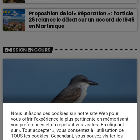
Proposition de loi « Réparation » : l’article
26 relance le débat sur un accord de 1946
en Martinique
EMISSION EN COURS
Nous utilisons des cookies sur notre site Web pour
LA MATINALE
vous offrir l'expérience la plus pertinente en mémorisant
Pipirit Matinale
vos préférences et en répétant vos visites. En cliquant
sur « Tout accepter », vous consentez à l'utilisation de
06:00 - 10:00
TOUS les cookies. Cependant, vous pouvez visiter les