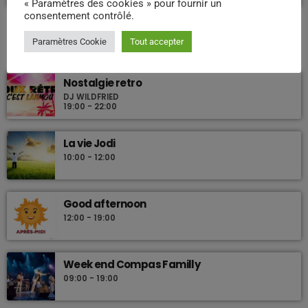
« Paramètres des cookies » pour fournir un
consentement contrôlé.
Paramètres Cookie
Tout accepter
PROCHAINES ÉMISSIONS
Nostalgie retro
DJ WILDFRIED
19:00 - 22:00
La vie Jodi
10:00 - 12:00
Good afternoon
12:00 - 19:00
Week end Compas Familly
09:00 - 19:00