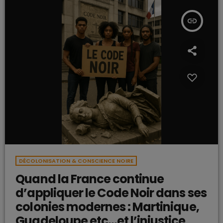
insert_link
DÉCOLONISATION & CONSCIENCE NOIRE
Quand la France continue
d’appliquer le Code Noir dans ses
colonies modernes : Martinique,
Guadeloupe etc…et l’injustice