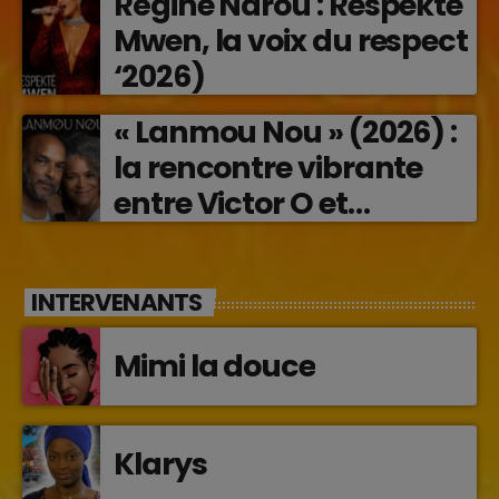
Régine Narou : Respekte
en musique (2026)
Mwen, la voix du respect
‘2026)
« Lanmou Nou » (2026) :
la rencontre vibrante
entre Victor O et
Jocelyne Béroard
INTERVENANTS
Mimi la douce
Klarys