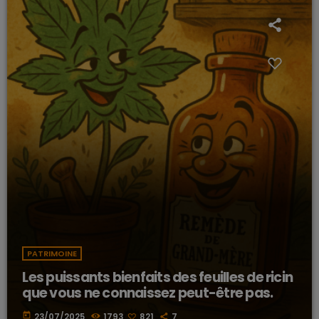
PATRIMOINE
Les puissants bienfaits des feuilles de ricin
que vous ne connaissez peut-être pas.
today
23/07/2025
1793
821
7