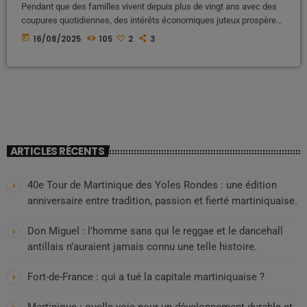
Pendant que des familles vivent depuis plus de vingt ans avec des
coupures quotidiennes, des intérêts économiques juteux prospèrent
sur cette pénurie organisée. Derrière la crise, il y a un mot que
today
16/08/2025
105
2
3
beaucoup évitent de prononcer : complicité. Complicité des élus,
complicités entre réseaux, complicités par silence et
inaction.Derriere cette problématique de coupure d'eau dans une île
ou l'eau ne […]
ARTICLES RÉCENTS
40e Tour de Martinique des Yoles Rondes : une édition
anniversaire entre tradition, passion et fierté martiniquaise.
Don Miguel : l’homme sans qui le reggae et le dancehall
antillais n’auraient jamais connu une telle histoire.
Fort-de-France : qui a tué la capitale martiniquaise ?