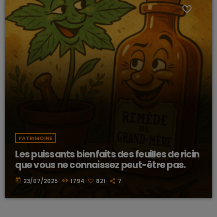
PATRIMOINE
Les puissants bienfaits des feuilles de ricin
que vous ne connaissez peut-être pas.
today
23/07/2025
1794
821
7