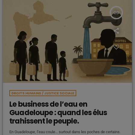
insert_link
DROITS HUMAINS / JUSTICE SOCIALE
Le business de l’eau en
Guadeloupe : quand les élus
trahissent le peuple.
En Guadeloupe, l’eau coule… surtout dans les poches de certains.