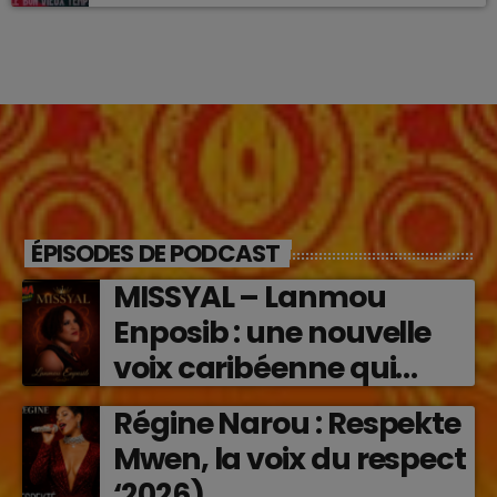
ÉPISODES DE PODCAST
MISSYAL – Lanmou
Enposib : une nouvelle
voix caribéenne qui
transforme les émotions
Régine Narou : Respekte
en musique (2026)
Mwen, la voix du respect
‘2026)