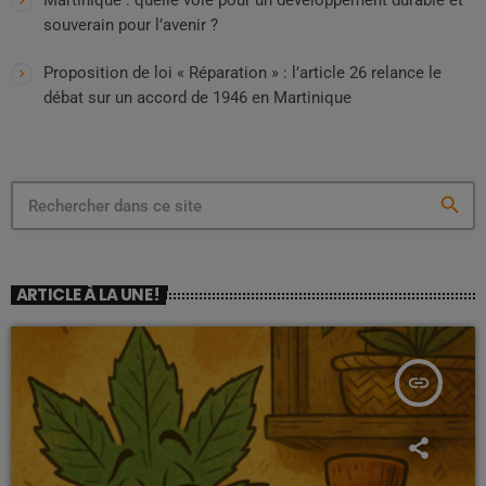
Martinique : quelle voie pour un développement durable et
souverain pour l’avenir ?
Proposition de loi « Réparation » : l’article 26 relance le
débat sur un accord de 1946 en Martinique
search
ARTICLE À LA UNE !
insert_link