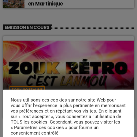
en Martinique
EMISSION EN COURS
ZOUK NOSTALGIE
Nostalgie retro
Nous utilisons des cookies sur notre site Web pour
vous offrir l'expérience la plus pertinente en mémorisant
more_vert
19:00 - 22:00
vos préférences et en répétant vos visites. En cliquant
sur « Tout accepter », vous consentez à l'utilisation de
TOUS les cookies. Cependant, vous pouvez visiter les
Nostalgie retro
close
« Paramètres des cookies » pour fournir un
consentement contrôlé.
Dj Wildfried