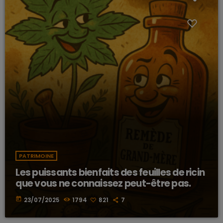
PATRIMOINE
Les puissants bienfaits des feuilles de ricin
que vous ne connaissez peut-être pas.
today
23/07/2025
1794
821
7