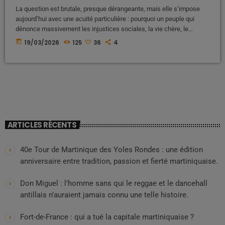
La question est brutale, presque dérangeante, mais elle s’impose
aujourd’hui avec une acuité particulière : pourquoi un peuple qui
dénonce massivement les injustices sociales, la vie chère, le
chômage et les inégalités, continue-t-il à reconduire au pouvoir les
today
19/03/2026
125
36
4
mêmes figures politiques, parfois impliquées dans des affaires ou
fortement contestées ? Ce paradoxe apparent mérite d’être analysé
en profondeur, au-delà des jugements rapides. Une colère réelle…
mais fragmentée Dans les rues […]
ARTICLES RÉCENTS
40e Tour de Martinique des Yoles Rondes : une édition
anniversaire entre tradition, passion et fierté martiniquaise.
Don Miguel : l’homme sans qui le reggae et le dancehall
antillais n’auraient jamais connu une telle histoire.
Fort-de-France : qui a tué la capitale martiniquaise ?