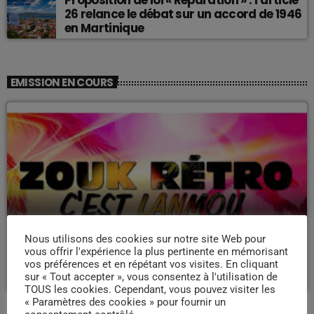
Proposition de loi « Réparation » : l’article
26 relance le débat sur un accord de 1946
en Martinique
EMISSION EN COURS
ZOUK NOSTALGIE
Nous utilisons des cookies sur notre site Web pour
Nostalgie retro
vous offrir l'expérience la plus pertinente en mémorisant
more_vert
vos préférences et en répétant vos visites. En cliquant
19:00 - 22:00
sur « Tout accepter », vous consentez à l'utilisation de
TOUS les cookies. Cependant, vous pouvez visiter les
« Paramètres des cookies » pour fournir un
Nostalgie retro
close