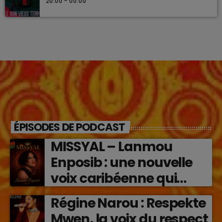
20:00 - 00:00
ÉPISODES DE PODCAST
MISSYAL – Lanmou
Enposib : une nouvelle
voix caribéenne qui
transforme les émotions
Régine Narou : Respekte
en musique (2026)
Mwen, la voix du respect