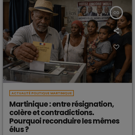
insert_link
ACTUALITÉ POLITIQUE MARTINIQUE
Martinique : entre résignation,
colère et contradictions.
Pourquoi reconduire les mêmes
élus ?