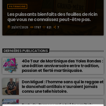
PATRIMOINE
Les puissants bienfaits des feuilles de ricin
que vous ne connaissez peut-être pas.
today
23/07/2025
1797
821
7
DERNIÈRES PUBLICATIONS
40e Tour de Martinique des Yoles Rondes :
une édition anniversaire entre tradition,
passion et fierté martiniquaise.
Don Miguel : l’homme sans qui le reggae et
le dancehall antillais n’auraient jamais
connu une telle histoire.
Fort-de-France : qui a tué la capitale