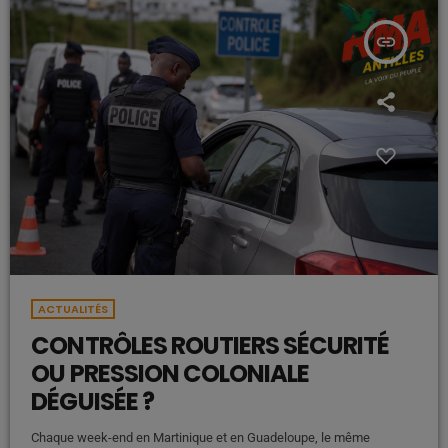
insert_link
ACTUALITÉS
CONTRÔLES ROUTIERS SÉCURITÉ
OU PRESSION COLONIALE
DÉGUISÉE ?
Chaque week-end en Martinique et en Guadeloupe, le même