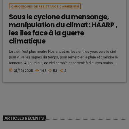
CHRONIQUES DE RÉSISTANCE CARIBÉENNE
Sous le cyclone du mensonge,
manipulation du climat : HAARP ,
les îles face à la guerre
climatique
Le ciel n’est plus neutre Nos ancêtres levaient les yeux vers le ciel
pour y lire les signes du temps, pour remercier la pluie et craindre le
tonnerre. Aujourd’hui, ce ciel semble appartenir à d’autres mains ,
des mains invisibles, puissantes, armées de satellites, de radars,
today
31/10/2025
145
53
2
d’ondes et d’antennes dressées vers l’ionosphère. Nous, peuples
des îles, nous n’avons plus même le droit de croire que les cyclones
viennent seuls. On […]
ARTICLES RÉCENTS