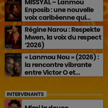
MISSYAL – Lanmou
Enposib : une nouvelle
voix caribéenne qui
transforme les émotions
Régine Narou : Respekte
en musique (2026)
Mwen, la voix du respect
‘2026)
« Lanmou Nou » (2026) :
la rencontre vibrante
entre Victor O et
Jocelyne Béroard
INTERVENANTS
Mimi la douce