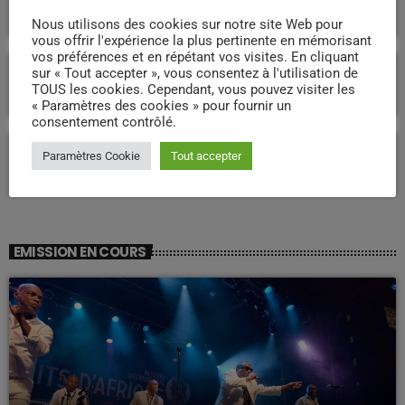
martiniquaise ?
Nous utilisons des cookies sur notre site Web pour
vous offrir l'expérience la plus pertinente en mémorisant
vos préférences et en répétant vos visites. En cliquant
Martinique : quelle voie pour un
sur « Tout accepter », vous consentez à l'utilisation de
développement durable et souverain pour
TOUS les cookies. Cependant, vous pouvez visiter les
l’avenir ?
« Paramètres des cookies » pour fournir un
consentement contrôlé.
Proposition de loi « Réparation » : l’article
Paramètres Cookie
Tout accepter
26 relance le débat sur un accord de 1946
en Martinique
EMISSION EN COURS