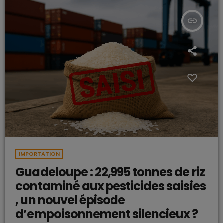
insert_link
IMPORTATION
Guadeloupe : 22,995 tonnes de riz
contaminé aux pesticides saisies
, un nouvel épisode
d’empoisonnement silencieux ?