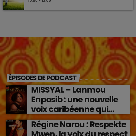
10:00 - 12:00
ÉPISODES DE PODCAST
MISSYAL – Lanmou
Enposib : une nouvelle
voix caribéenne qui
transforme les émotions
Régine Narou : Respekte
en musique (2026)
Mwen, la voix du respect