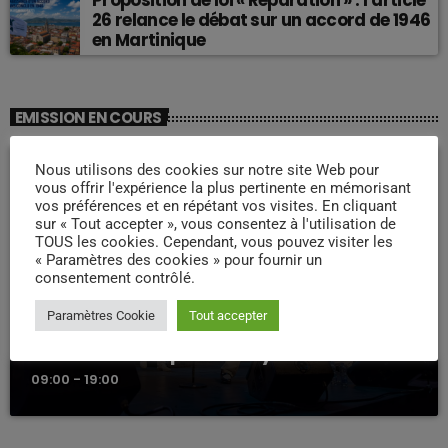
Proposition de loi « Réparation » : l’article
26 relance le débat sur un accord de 1946
en Martinique
EMISSION EN COURS
Nous utilisons des cookies sur notre site Web pour
vous offrir l'expérience la plus pertinente en mémorisant
vos préférences et en répétant vos visites. En cliquant
sur « Tout accepter », vous consentez à l'utilisation de
TOUS les cookies. Cependant, vous pouvez visiter les
« Paramètres des cookies » pour fournir un
consentement contrôlé.
Paramètres Cookie
Tout accepter
WEEK -END COMPAS
Week end Compas Familly
09:00 - 19:00