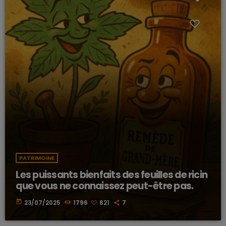
PATRIMOINE
Les puissants bienfaits des feuilles de ricin
que vous ne connaissez peut-être pas.
today
23/07/2025
1796
821
7