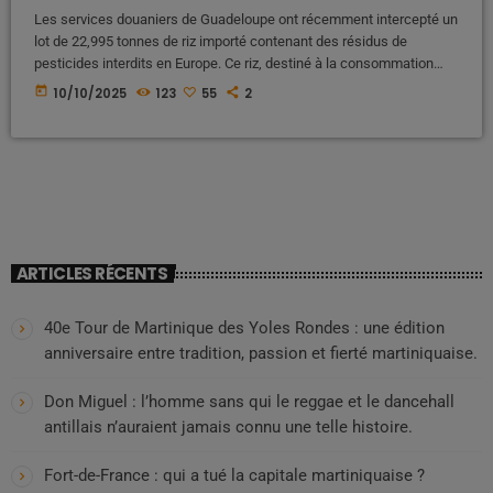
Les services douaniers de Guadeloupe ont récemment intercepté un
lot de 22,995 tonnes de riz importé contenant des résidus de
pesticides interdits en Europe. Ce riz, destiné à la consommation
locale, présentait des niveaux élevés de substances chimiques
today
10/10/2025
123
55
2
toxiques, notamment des insecticides et fongicides classés
dangereux pour la santé humaine et pour l’environnement. Cette
saisie fait écho à une précédente opération de grande ampleur en
décembre 2023, où 215 tonnes […]
ARTICLES RÉCENTS
40e Tour de Martinique des Yoles Rondes : une édition
anniversaire entre tradition, passion et fierté martiniquaise.
Don Miguel : l’homme sans qui le reggae et le dancehall
antillais n’auraient jamais connu une telle histoire.
Fort-de-France : qui a tué la capitale martiniquaise ?