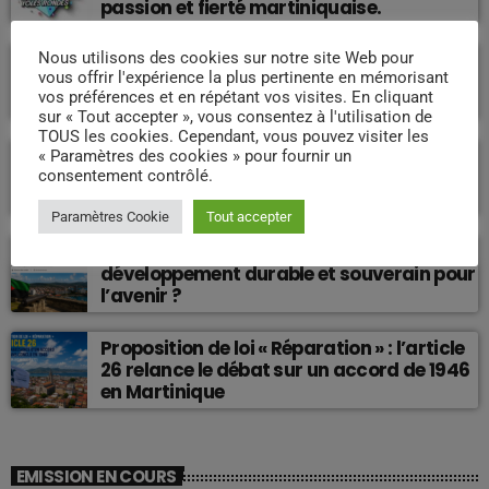
passion et fierté martiniquaise.
Don Miguel : l’homme sans qui le reggae et
Nous utilisons des cookies sur notre site Web pour
vous offrir l'expérience la plus pertinente en mémorisant
le dancehall antillais n’auraient jamais
vos préférences et en répétant vos visites. En cliquant
connu une telle histoire.
sur « Tout accepter », vous consentez à l'utilisation de
TOUS les cookies. Cependant, vous pouvez visiter les
« Paramètres des cookies » pour fournir un
Fort-de-France : qui a tué la capitale
consentement contrôlé.
martiniquaise ?
Paramètres Cookie
Tout accepter
Martinique : quelle voie pour un
développement durable et souverain pour
l’avenir ?
Proposition de loi « Réparation » : l’article
26 relance le débat sur un accord de 1946
en Martinique
EMISSION EN COURS