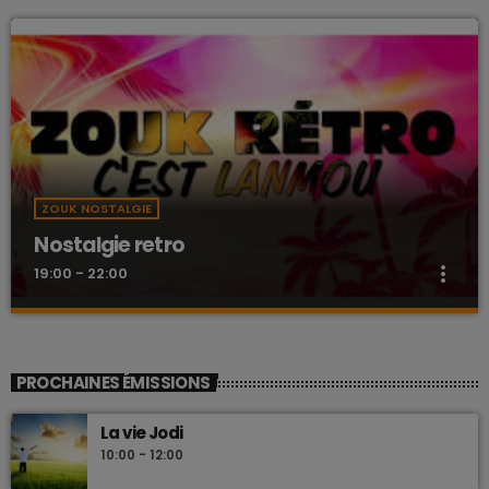
ZOUK NOSTALGIE
Nostalgie retro
more_vert
19:00 - 22:00
Nostalgie retro
close
Dj Wildfried
PROCHAINES ÉMISSIONS
Les plus beaux Zouk des années 80
La vie Jodi
10:00 - 12:00