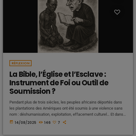
RÉFLEXION
La Bible, l’Église et l’Esclave :
Instrument de Foi ou Outil de
Soumission ?
Pendant plus de trois siècles, les peuples africains déportés dans
les plantations des Amériques ont été soumis à une violence sans
nom : déshumanisation, exploitation, effacement culturel… Et dans
ce système d’oppression organisé, un livre a joué un rôle central : la
today
14/08/2025
146
7
Bible. Un paradoxe glaçant, quand on pense que ce livre, censé
apporter l’amour et la liberté spirituelle, a souvent été utilisé pour