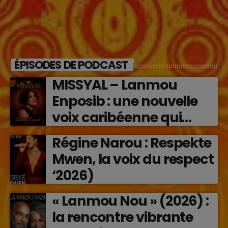
ÉPISODES DE PODCAST
MISSYAL – Lanmou
Enposib : une nouvelle
voix caribéenne qui
transforme les émotions
Régine Narou : Respekte
en musique (2026)
Mwen, la voix du respect
‘2026)
« Lanmou Nou » (2026) :
la rencontre vibrante