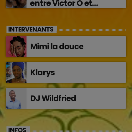
entre Victor O et
Jocelyne Béroard
INTERVENANTS
Mimi la douce
Klarys
DJ Wildfried
INFOS