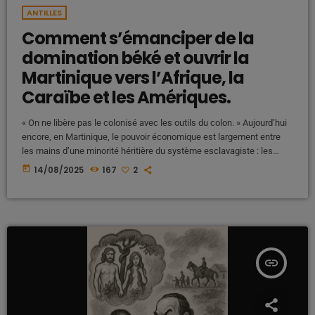
ANTILLES
Comment s’émanciper de la
domination béké et ouvrir la
Martinique vers l’Afrique, la
Caraïbe et les Amériques.
« On ne libère pas le colonisé avec les outils du colon. » Aujourd’hui
encore, en Martinique, le pouvoir économique est largement entre
les mains d’une minorité héritière du système esclavagiste : les
békés. Face à cette réalité, une question s’impose : comment s’en
today
14/08/2025
167
2
sortir, sans eux ? Comment construire une économie autonome,
ouverte sur l’Afrique, la Caraïbe et les Amériques ? Les békés : une
élite économique enracinée dans […]
insert_link