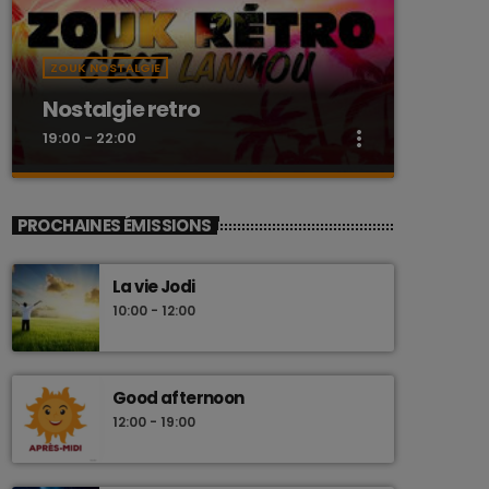
ZOUK NOSTALGIE
Nostalgie retro
more_vert
19:00 - 22:00
close
Nostalgie retro
PROCHAINES ÉMISSIONS
Dj Wildfried
La vie Jodi
Les plus beaux Zouk des années 80
10:00 - 12:00
Good afternoon
12:00 - 19:00