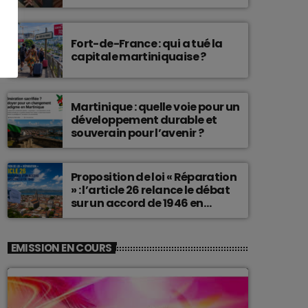
connu une telle histoire.
Fort-de-France : qui a tué la
capitale martiniquaise ?
Martinique : quelle voie pour un
développement durable et
souverain pour l’avenir ?
Proposition de loi « Réparation
» : l’article 26 relance le débat
sur un accord de 1946 en
Martinique
EMISSION EN COURS