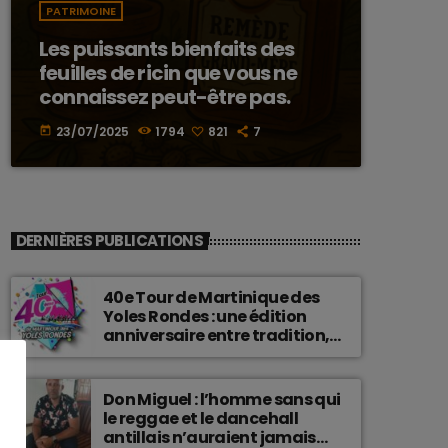
PATRIMOINE
Les puissants bienfaits des
feuilles de ricin que vous ne
connaissez peut-être pas.
23/07/2025
1794
821
7
today
DERNIÈRES PUBLICATIONS
40e Tour de Martinique des
Yoles Rondes : une édition
anniversaire entre tradition,
passion et fierté
martiniquaise.
Don Miguel : l’homme sans qui
le reggae et le dancehall
antillais n’auraient jamais