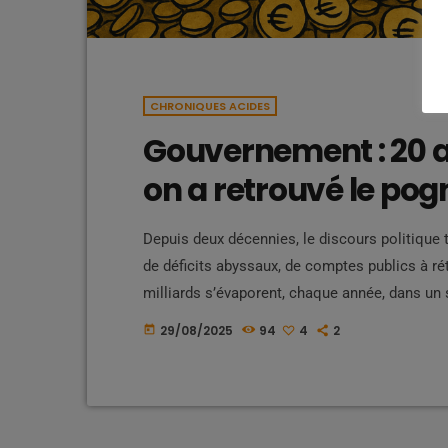
CHRONIQUES ACIDES
Gouvernement : 20 an
on a retrouvé le pog
Depuis deux décennies, le discours politique t
de déficits abyssaux, de comptes publics à r
milliards s’évaporent, chaque année, dans un 
qu’on nous berce avec la même chanson : « les 
29/08/2025
94
4
2
today
Vingt ans qu’on culpabilise les […]