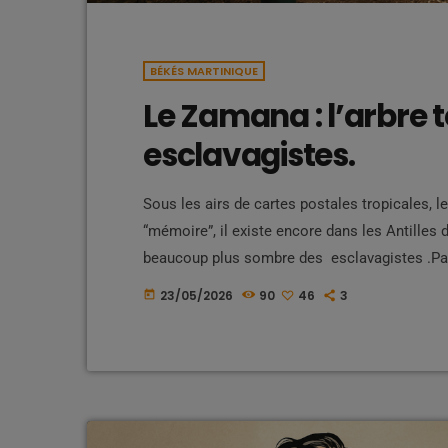
BÉKÉS MARTINIQUE
Le Zamana : l’arbre 
esclavagistes.
Sous les airs de cartes postales tropicales, le
“mémoire”, il existe encore dans les Antilles 
beaucoup plus sombre des esclavagistes .Par
parfois présenté aujourd’hui comme patrimoine
23/05/2026
90
46
3
today
antillais, certains de ces arbres furent aussi 