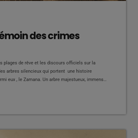
témoin des crimes
s plages de rêve et les discours officiels sur la
des arbres silencieux qui portent une histoire
mi eux , le Zamana. Un arbre majestueux, immense,
 naturel ou attraction touristique. Pourtant pour les
des arbres de supplice des esclaves. […]