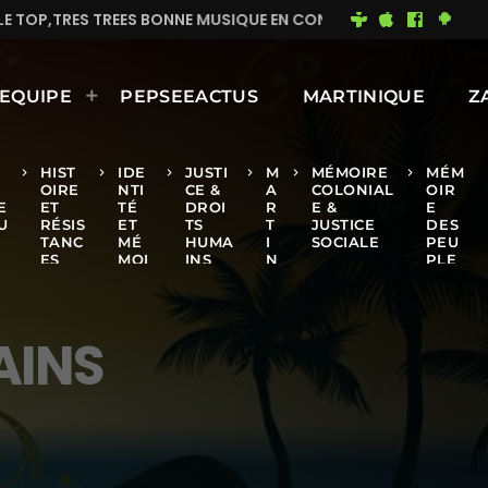
USIQUE EN CONTINUE
MIMI DU 93
BONNE JOURNÉE 
EQUIPE
PEPSEEACTUS
MARTINIQUE
Z
R
HIST
IDE
JUSTI
M
MÉMOIRE
MÉM
keyboard_arrow_right
keyboard_arrow_right
keyboard_arrow_right
keyboard_arrow_right
keyboard_arrow_right
keyboard_arrow_right
OIRE
NTI
CE &
A
COLONIAL
OIR
E
ET
TÉ
DROI
R
E &
E
U
RÉSIS
ET
TS
T
JUSTICE
DES
TANC
MÉ
HUMA
I
SOCIALE
PEU
ES
MOI
INS
N
PLE
RE
I
S
Q
U
E
AINS