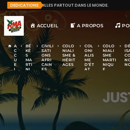
PARTOUT DANS LE MONDE.
DEDICATIONS
MANU972
F&LICITATIO
ACCUEIL
A PROPOS
PO
A
BÉ
CIVILI
COLO
COL
COLO
D
home
keyboard_arrow_right
keyboard_arrow_right
keyboard_arrow_right
keyboard_arrow_right
keyboard_arrow_right
keyboard_arrow_right
C
KÉ
SATI
NIALI
ONI
NIALI
IS
C
S
ONS
SME &
ALIS
SME
CO
U
MA
AFRI
HÉRIT
ME
MARTI
N
E
RTI
CAIN
AGES
D’ÉT
NIQU
N
I
NI
ES
AT
E
L
QU
E
JUS