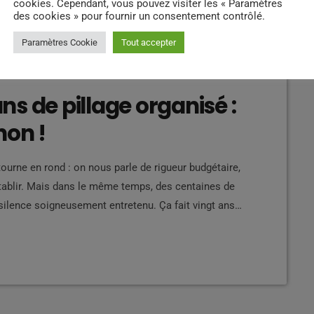
cookies. Cependant, vous pouvez visiter les « Paramètres
des cookies » pour fournir un consentement contrôlé.
Paramètres Cookie
Tout accepter
s de pillage organisé :
non !
ourne en rond : on nous parle de rigueur budgétaire,
établir. Mais dans le même temps, des centaines de
silence soigneusement entretenu. Ça fait vingt ans
caisses sont vides, il faut se serrer la ceinture ».