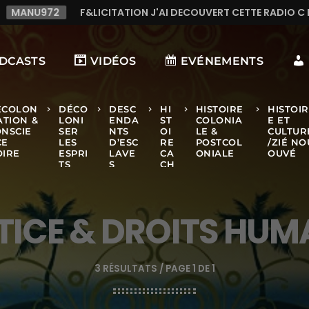
N J'AI DECOUVERT CETTE RADIO C LE TOP,TRES TREES BONNE M
DCASTS
VIDÉOS
EVÉNEMENTS
ÉCOLON
DÉCO
DESC
HI
HISTOIRE
HISTOI
keyboard_arrow_right
keyboard_arrow_right
keyboard_arrow_right
keyboard_arrow_right
keyboard_arrow_right
ATION &
LONI
ENDA
ST
COLONIA
E ET
NSCIE
SER
NTS
OI
LE &
CULTUR
CE
LES
D’ESC
RE
POSTCOL
/ZIÉ NO
OIRE
ESPRI
LAVE
CA
ONIALE
OUVÉ
TS
S
CH
ÉE
TICE & DROITS HUM
3 RÉSULTATS / PAGE 1 DE 1