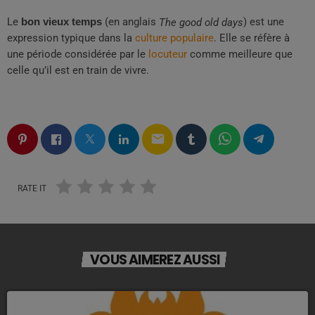
Le
bon vieux temps
(en anglais
) est une
The good old days
expression typique dans la
culture populaire
. Elle se réfère à
une période considérée par le
locuteur
comme meilleure que
celle qu’il est en train de vivre.
email
RATE IT
VOUS AIMEREZ AUSSI