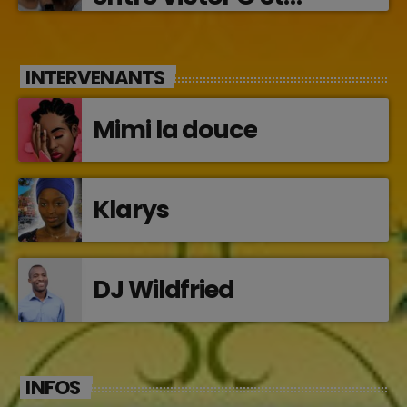
Jocelyne Béroard
INTERVENANTS
Mimi la douce
Klarys
DJ Wildfried
INFOS