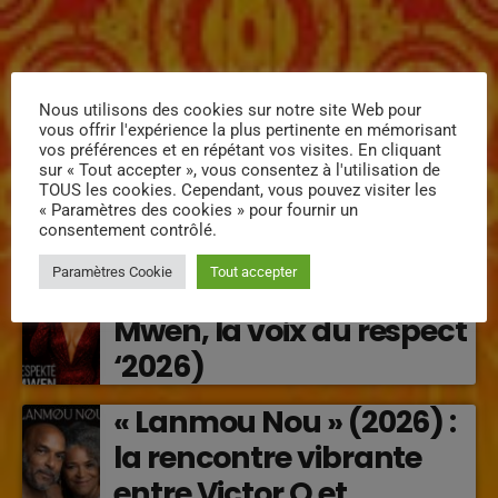
Nous utilisons des cookies sur notre site Web pour
ÉPISODES DE PODCAST
vous offrir l'expérience la plus pertinente en mémorisant
vos préférences et en répétant vos visites. En cliquant
MISSYAL – Lanmou
sur « Tout accepter », vous consentez à l'utilisation de
TOUS les cookies. Cependant, vous pouvez visiter les
Enposib : une nouvelle
« Paramètres des cookies » pour fournir un
voix caribéenne qui
consentement contrôlé.
transforme les émotions
Paramètres Cookie
Tout accepter
Régine Narou : Respekte
en musique (2026)
Mwen, la voix du respect
‘2026)
« Lanmou Nou » (2026) :
la rencontre vibrante
entre Victor O et