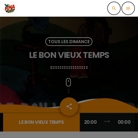
search
menu
TOUS LES DIMANCE
LE BON VIEUX TEMPS
share
email
trending_flat
LE BON VIEUX TEMPS
20:00
00:00