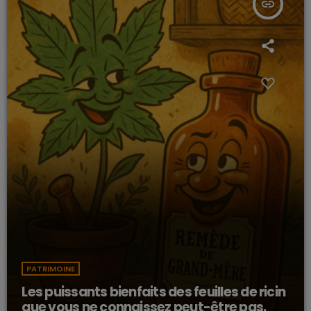
insert_link
PATRIMOINE
Les puissants bienfaits des feuilles de ricin
que vous ne connaissez peut-être pas.