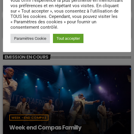
vous offrir l'expérience la plus pertinente en mémorisant
développement durable et souverain pour
vos préférences et en répétant vos visites. En cliquant
l’avenir ?
sur « Tout accepter », vous consentez à l'utilisation de
TOUS les cookies. Cependant, vous pouvez visiter les
Proposition de loi « Réparation » : l’article
« Paramètres des cookies » pour fournir un
26 relance le débat sur un accord de 1946
consentement contrôlé.
en Martinique
Paramètres Cookie
Tout accepter
EMISSION EN COURS
WEEK -END COMPAS
Week end Compas Familly