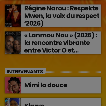
transforme les émotions
Régine Narou : Respekte
en musique (2026)
Mwen, la voix du respect
‘2026)
« Lanmou Nou » (2026) :
la rencontre vibrante
entre Victor O et
Jocelyne Béroard
INTERVENANTS
Mimi la douce
Klarys