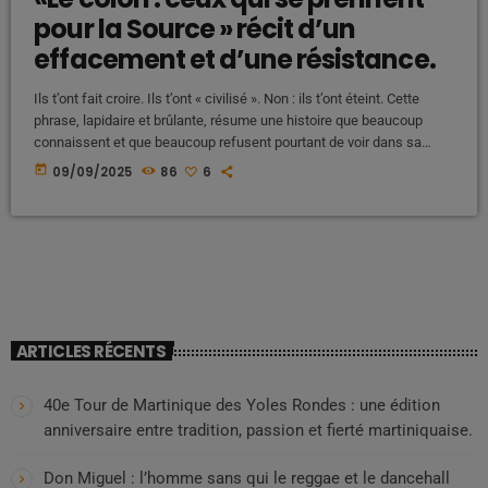
pour la Source » récit d’un
effacement et d’une résistance.
Ils t’ont fait croire. Ils t’ont « civilisé ». Non : ils t’ont éteint. Cette
phrase, lapidaire et brûlante, résume une histoire que beaucoup
connaissent et que beaucoup refusent pourtant de voir dans sa
pleine violence. Le mot « colon » ne désigne pas ici seulement un
today
09/09/2025
86
6
individu, une couleur de peau, une religion ou une caste. Il désigne
une posture, une mécanique, une entité parasitaire qui prétend être
l' […]
ARTICLES RÉCENTS
40e Tour de Martinique des Yoles Rondes : une édition
anniversaire entre tradition, passion et fierté martiniquaise.
Don Miguel : l’homme sans qui le reggae et le dancehall