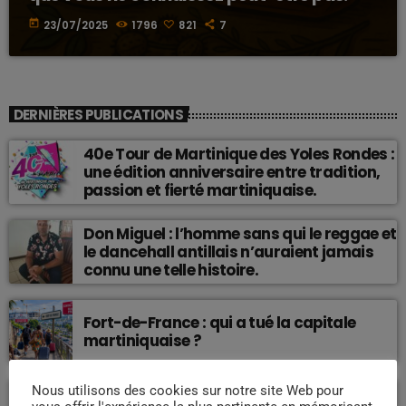
today
23/07/2025
1796
821
7
DERNIÈRES PUBLICATIONS
40e Tour de Martinique des Yoles Rondes :
une édition anniversaire entre tradition,
passion et fierté martiniquaise.
Don Miguel : l’homme sans qui le reggae et
le dancehall antillais n’auraient jamais
connu une telle histoire.
Fort-de-France : qui a tué la capitale
martiniquaise ?
Martinique : quelle voie pour un
Nous utilisons des cookies sur notre site Web pour