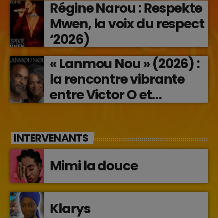
Régine Narou : Respekte
en musique (2026)
Mwen, la voix du respect
‘2026)
« Lanmou Nou » (2026) :
la rencontre vibrante
entre Victor O et
Jocelyne Béroard
INTERVENANTS
Mimi la douce
Klarys