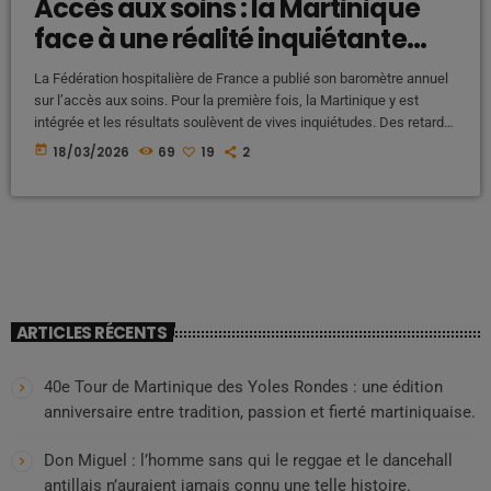
Accès aux soins : la Martinique
face à une réalité inquiétante…
La Fédération hospitalière de France a publié son baromètre annuel
sur l’accès aux soins. Pour la première fois, la Martinique y est
intégrée et les résultats soulèvent de vives inquiétudes. Des retards
de soins plus fréquents qu’en Hexagone Selon cette étude, les
today
18/03/2026
69
19
2
patients martiniquais sont plus nombreux que ceux de l’Hexagone à
avoir subi des retards de prise en charge à l’hôpital. Ces délais
concernent aussi bien : les consultations […]
ARTICLES RÉCENTS
40e Tour de Martinique des Yoles Rondes : une édition
anniversaire entre tradition, passion et fierté martiniquaise.
Don Miguel : l’homme sans qui le reggae et le dancehall
antillais n’auraient jamais connu une telle histoire.