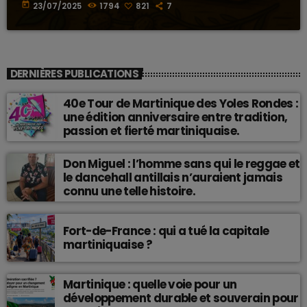
today
23/07/2025
1794
821
7
DERNIÈRES PUBLICATIONS
40e Tour de Martinique des Yoles Rondes :
une édition anniversaire entre tradition,
passion et fierté martiniquaise.
Don Miguel : l’homme sans qui le reggae et
le dancehall antillais n’auraient jamais
connu une telle histoire.
Fort-de-France : qui a tué la capitale
martiniquaise ?
Martinique : quelle voie pour un
développement durable et souverain pour