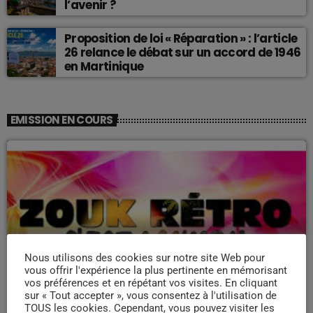
l’avenir ?
Proposition de loi « Réparation » : l’article
26 relance le débat sur un accord de 1946
en Martinique
EMISSION EN COURS
Nous utilisons des cookies sur notre site Web pour
ZOUK NOSTALGIE
vous offrir l'expérience la plus pertinente en mémorisant
Nostalgie retro
vos préférences et en répétant vos visites. En cliquant
sur « Tout accepter », vous consentez à l'utilisation de
more_vert
19:00 - 22:00
TOUS les cookies. Cependant, vous pouvez visiter les