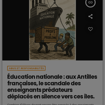
insert_link
ABUS ET RESPONSABILITÉS
Éducation nationale : aux Antilles
françaises, le scandale des
enseignants prédateurs
déplacés en silence vers ces iles.
Combien d’élèves devront encore être exposés à des enseignants