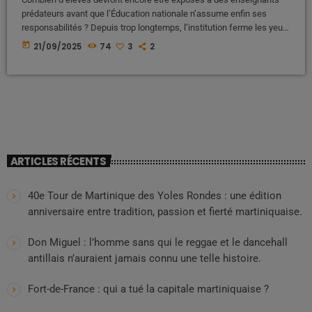
prédateurs avant que l’Éducation nationale n’assume enfin ses
responsabilités ? Depuis trop longtemps, l’institution ferme les yeux,
protège ses agents au détriment de nos enfants, et déplace les
today
21/09/2025
74
3
2
problèmes au lieu de les résoudre. Les Antilles, terre d’exil pour
enseignants indésirables ? Des témoignages font état de pratiques
choquantes : des enseignants condamnés, soupçonnés ou signalés
pour pédocriminalité en métropole seraient […]
ARTICLES RÉCENTS
40e Tour de Martinique des Yoles Rondes : une édition
anniversaire entre tradition, passion et fierté martiniquaise.
Don Miguel : l’homme sans qui le reggae et le dancehall
antillais n’auraient jamais connu une telle histoire.
Fort-de-France : qui a tué la capitale martiniquaise ?