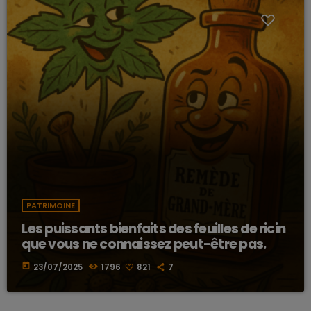
PATRIMOINE
Les puissants bienfaits des feuilles de ricin
que vous ne connaissez peut-être pas.
today
23/07/2025
1796
821
7