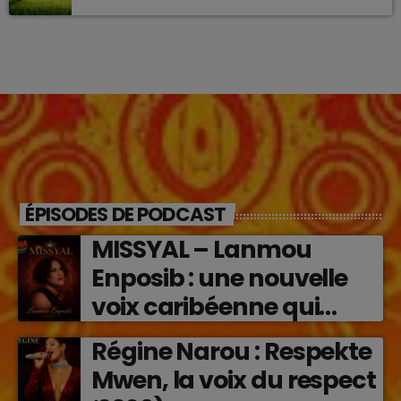
ÉPISODES DE PODCAST
MISSYAL – Lanmou
Enposib : une nouvelle
voix caribéenne qui
transforme les émotions
Régine Narou : Respekte
en musique (2026)
Mwen, la voix du respect