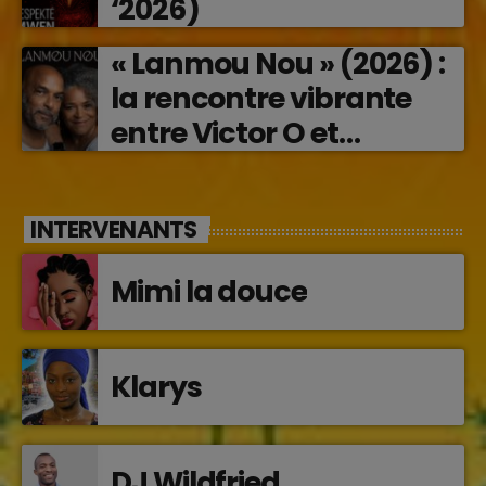
‘2026)
« Lanmou Nou » (2026) :
la rencontre vibrante
entre Victor O et
Jocelyne Béroard
INTERVENANTS
Mimi la douce
Klarys
DJ Wildfried