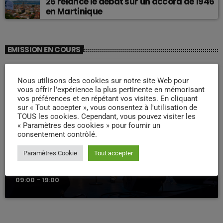
26 relance le débat sur un accord de 1946
en Martinique
EMISSION EN COURS
Nous utilisons des cookies sur notre site Web pour
vous offrir l'expérience la plus pertinente en mémorisant
vos préférences et en répétant vos visites. En cliquant
sur « Tout accepter », vous consentez à l'utilisation de
TOUS les cookies. Cependant, vous pouvez visiter les
« Paramètres des cookies » pour fournir un
consentement contrôlé.
WEEK -END COMPAS
Paramètres Cookie
Tout accepter
Week end Compas Familly
09:00 - 19:00