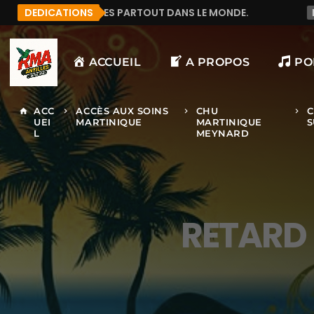
RTOUT DANS LE MONDE.
DEDICATIONS
MANU972
F&LICITATION 
ACCUEIL
A PROPOS
PO
ACC
ACCÈS AUX SOINS
CHU
C
home
keyboard_arrow_right
keyboard_arrow_right
keyboard_arrow_right
UEI
MARTINIQUE
MARTINIQUE
S
L
MEYNARD
RETARD 