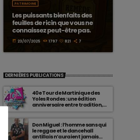
PATRIMOINE
Les puissants bienfaits des
feuilles de ricin que vous ne
connaissez peut-être pas.
23/07/2025
1797
821
7
today
DERNIÈRES PUBLICATIONS
40e Tour de Martinique des
Yoles Rondes : une édition
anniversaire entre tradition,
passion et fierté
martiniquaise.
Don Miguel : l’homme sans qui
le reggae et le dancehall
antillais n’auraient jamais