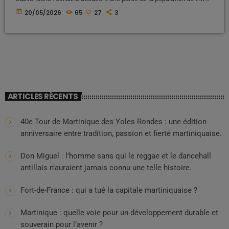
sous perfusion de l’État français. Pourtant, cette vision simpliste
today
20/05/2026
65
27
3
occulte une réalité économique fondamentale que beaucoup
refusent désormais de taire. Car contrairement aux discours répétés
depuis des décennies, ce sont aussi les Martiniquais eux-mêmes
qui financent une grande partie de ces […]
ARTICLES RÉCENTS
40e Tour de Martinique des Yoles Rondes : une édition
anniversaire entre tradition, passion et fierté martiniquaise.
Don Miguel : l’homme sans qui le reggae et le dancehall
antillais n’auraient jamais connu une telle histoire.
Fort-de-France : qui a tué la capitale martiniquaise ?
Martinique : quelle voie pour un développement durable et
souverain pour l’avenir ?