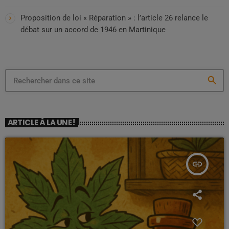
Proposition de loi « Réparation » : l’article 26 relance le
débat sur un accord de 1946 en Martinique
search
ARTICLE À LA UNE !
insert_link