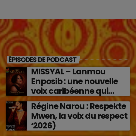
ÉPISODES DE PODCAST
MISSYAL – Lanmou
Enposib : une nouvelle
voix caribéenne qui
transforme les émotions
Régine Narou : Respekte
en musique (2026)
Mwen, la voix du respect
‘2026)