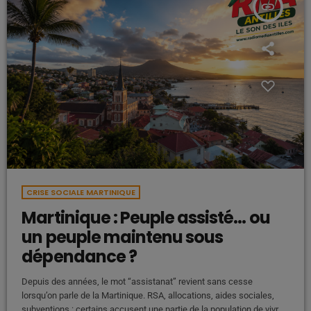
insert_link
CRISE SOCIALE MARTINIQUE
Martinique : Peuple assisté… ou
un peuple maintenu sous
dépendance ?
Depuis des années, le mot “assistanat” revient sans cesse
lorsqu’on parle de la Martinique. RSA, allocations, aides sociales,
subventions : certains accusent une partie de la population de vivre