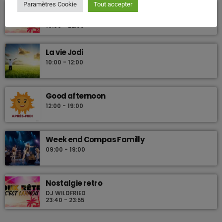
Paramètres Cookie
Tout accepter
Nostalgie retro
DJ WILDFRIED
19:00 - 22:00
La vie Jodi
10:00 - 12:00
Good afternoon
12:00 - 19:00
Week end Compas Familly
09:00 - 19:00
Nostalgie retro
DJ WILDFRIED
23:40 - 23:55