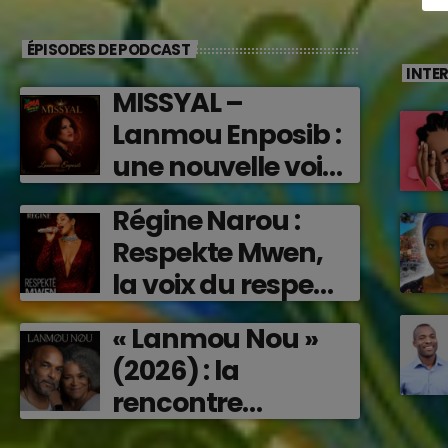
ÉPISODES DE PODCAST
INTE
MISSYAL –
Lanmou Enposib :
une nouvelle voix
caribéenne qui
Régine Narou :
transforme les
Respekte Mwen,
émotions en
la voix du respect
musique (2026)
‘2026)
« Lanmou Nou »
(2026) : la
rencontre
vibrante entre