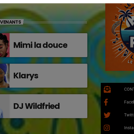
RVENANTS
Mimi la douce
Klarys
CON
Face
DJ Wildfried
Twitt
Inst