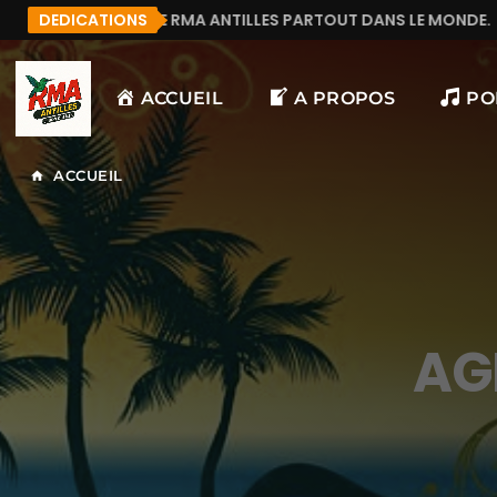
A ANTILLES PARTOUT DANS LE MONDE.
DEDICATIONS
MANU972
ACCUEIL
A PROPOS
PO
ACCUEIL
home
AG