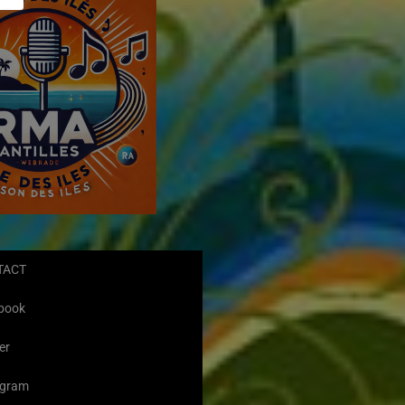
TACT
book
er
agram