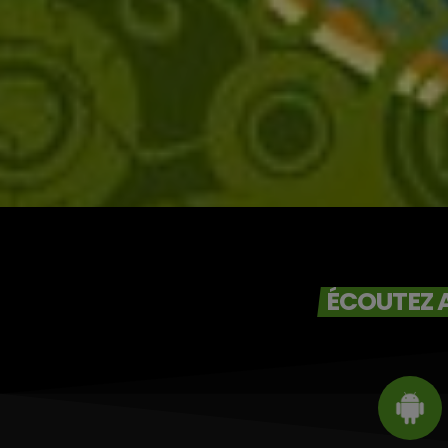
Victor O et
Jocelyne Béroard
ÉCOUTEZ A