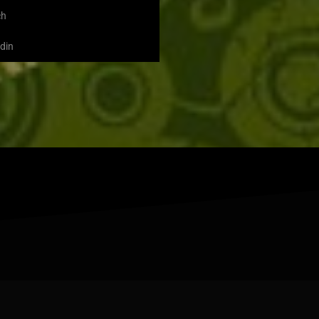
ch
din