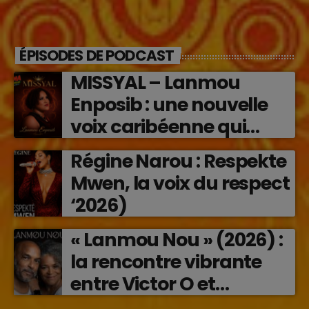
ÉPISODES DE PODCAST
MISSYAL – Lanmou
Enposib : une nouvelle
voix caribéenne qui
transforme les émotions
Régine Narou : Respekte
en musique (2026)
Mwen, la voix du respect
‘2026)
« Lanmou Nou » (2026) :
la rencontre vibrante
entre Victor O et
Jocelyne Béroard