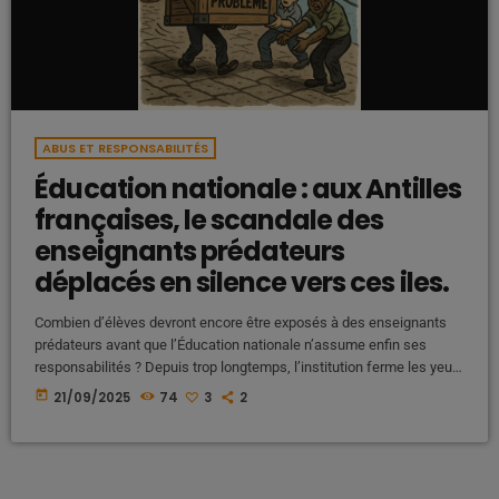
ABUS ET RESPONSABILITÉS
Éducation nationale : aux Antilles
françaises, le scandale des
enseignants prédateurs
déplacés en silence vers ces iles.
Combien d’élèves devront encore être exposés à des enseignants
prédateurs avant que l’Éducation nationale n’assume enfin ses
responsabilités ? Depuis trop longtemps, l’institution ferme les yeux,
protège ses agents au détriment de nos enfants, et déplace les
today
21/09/2025
74
3
2
problèmes au lieu de les résoudre. Les Antilles, terre d’exil pour
enseignants indésirables ? Des témoignages font état de pratiques
choquantes : des enseignants condamnés, soupçonnés ou signalés
pour pédocriminalité en métropole seraient […]