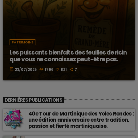
PATRIMOINE
Les puissants bienfaits des feuilles de ricin
que vous ne connaissez peut-être pas.
today
23/07/2025
1796
821
7
DERNIÈRES PUBLICATIONS
40e Tour de Martinique des Yoles Rondes :
une édition anniversaire entre tradition,
passion et fierté martiniquaise.