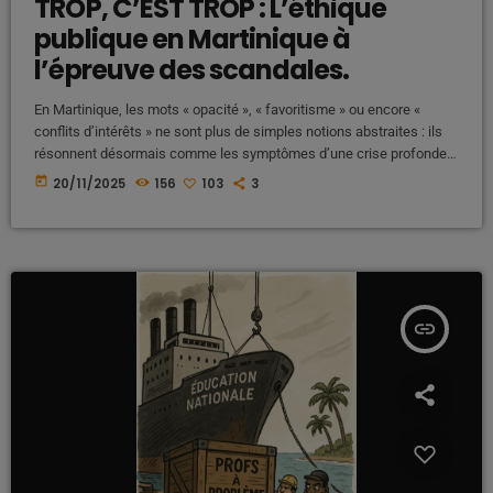
TROP, C’EST TROP : L’éthique
publique en Martinique à
l’épreuve des scandales.
En Martinique, les mots « opacité », « favoritisme » ou encore «
conflits d’intérêts » ne sont plus de simples notions abstraites : ils
résonnent désormais comme les symptômes d’une crise profonde
de confiance entre citoyens et institutions. Depuis plusieurs mois ,
today
20/11/2025
156
103
3
pour certains, depuis plusieurs décennies les scandales,
polémiques et décisions controversées s’accumulent, alimentant un
sentiment collectif d’exaspération. Dans un territoire où chaque euro
compte, où le coût […]
insert_link