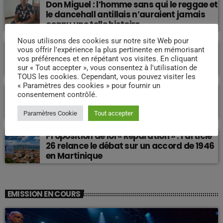
Don Miguel : l’homme sans qui le reggae et
le dancehall antillais n’auraient jamais
connu une telle histoire.
Nous utilisons des cookies sur notre site Web pour
vous offrir l'expérience la plus pertinente en mémorisant
Fort-de-France : qui a tué la capitale
vos préférences et en répétant vos visites. En cliquant
martiniquaise ?
sur « Tout accepter », vous consentez à l'utilisation de
TOUS les cookies. Cependant, vous pouvez visiter les
« Paramètres des cookies » pour fournir un
Martinique : quelle voie pour un
consentement contrôlé.
développement durable et souverain pour
l’avenir ?
Paramètres Cookie
Tout accepter
Proposition de loi « Réparation » : l’article
26 relance le débat sur un accord de 1946
en Martinique
EMISSION EN COURS