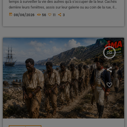
temps à surveiller la vie des autres qu'à s'occuper de la leur. Cachés
derrière leurs fenêtres, assis sur leur galerie ou au coin de la rue, ils
observent, commentent et critiquent tout ce qui se passe dans le
today
08/06/2026
56
11
3
voisinage. Pourtant, pendant qu'ils scrutent la vie des autres, ils ne
voient parfois même pas ce qui se déroule sous leur propre toit. […]
insert_link