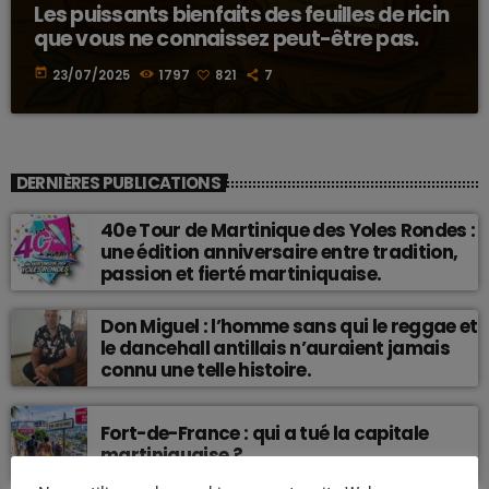
Les puissants bienfaits des feuilles de ricin
que vous ne connaissez peut-être pas.
today
23/07/2025
1797
821
7
DERNIÈRES PUBLICATIONS
40e Tour de Martinique des Yoles Rondes :
une édition anniversaire entre tradition,
passion et fierté martiniquaise.
Don Miguel : l’homme sans qui le reggae et
le dancehall antillais n’auraient jamais
connu une telle histoire.
Fort-de-France : qui a tué la capitale
martiniquaise ?