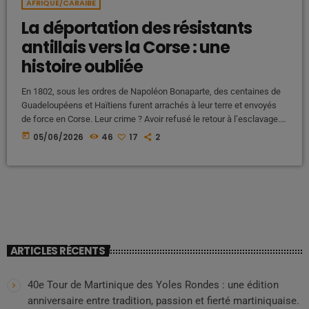
AFRIQUE/CARAIBE
La déportation des résistants
antillais vers la Corse : une
histoire oubliée
En 1802, sous les ordres de Napoléon Bonaparte, des centaines de
Guadeloupéens et Haïtiens furent arrachés à leur terre et envoyés
de force en Corse. Leur crime ? Avoir refusé le retour à l’esclavage.
Voici l’histoire occultée d’une déportation politique et raciale qui a
today
05/06/2026
46
17
2
marqué l’histoire de France, entre oubli, souffrance et résilience Une
histoire largement absente des manuels scolaires Lorsque l'on
évoque l'histoire de France à l'école, les élèves […]
ARTICLES RÉCENTS
40e Tour de Martinique des Yoles Rondes : une édition
anniversaire entre tradition, passion et fierté martiniquaise.