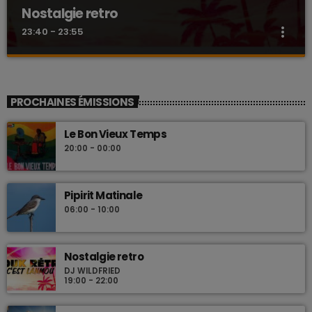
Nostalgie retro
more_vert
23:40 - 23:55
Nostalgie retro
close
Dj Wildfried
PROCHAINES ÉMISSIONS
Les plus beaux Zouk des années 80
Le Bon Vieux Temps
20:00 - 00:00
Pipirit Matinale
06:00 - 10:00
Nostalgie retro
DJ WILDFRIED
19:00 - 22:00