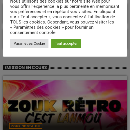
Nous utilisons des cookies sur notre site Web pour
vous offrir l'expérience la plus pertinente en mémorisant
Martinique : quelle voie pour un
vos préférences et en répétant vos visites. En cliquant
développement durable et souverain pour
sur « Tout accepter », vous consentez à l'utilisation de
l’avenir ?
TOUS les cookies. Cependant, vous pouvez visiter les
« Paramètres des cookies » pour fournir un
consentement contrôlé.
Proposition de loi « Réparation » : l’article
26 relance le débat sur un accord de 1946
Paramètres Cookie
Tout accepter
en Martinique
EMISSION EN COURS
ZOUK NOSTALGIE