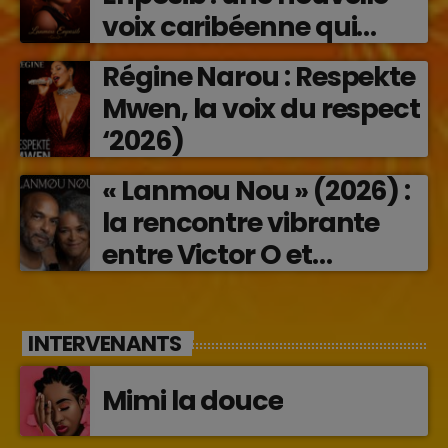
voix caribéenne qui
transforme les émotions
Régine Narou : Respekte
en musique (2026)
Mwen, la voix du respect
‘2026)
« Lanmou Nou » (2026) :
la rencontre vibrante
entre Victor O et
Jocelyne Béroard
INTERVENANTS
Mimi la douce