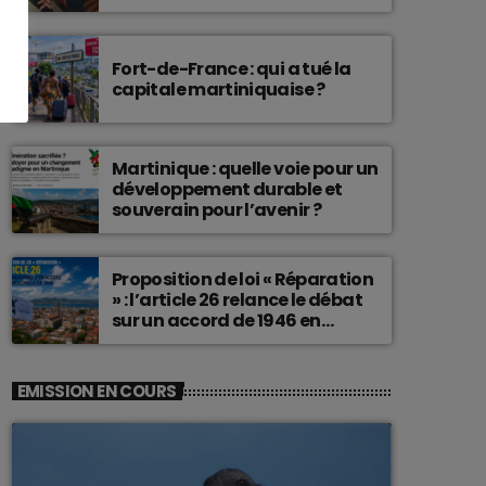
connu une telle histoire.
Fort-de-France : qui a tué la
capitale martiniquaise ?
Martinique : quelle voie pour un
développement durable et
souverain pour l’avenir ?
Proposition de loi « Réparation
» : l’article 26 relance le débat
sur un accord de 1946 en
Martinique
EMISSION EN COURS