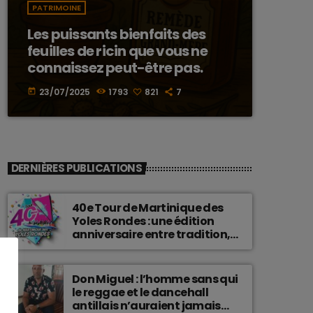
PATRIMOINE
Les puissants bienfaits des
feuilles de ricin que vous ne
connaissez peut-être pas.
23/07/2025
1793
821
7
today
DERNIÈRES PUBLICATIONS
40e Tour de Martinique des
Yoles Rondes : une édition
anniversaire entre tradition,
passion et fierté
martiniquaise.
Don Miguel : l’homme sans qui
le reggae et le dancehall
antillais n’auraient jamais