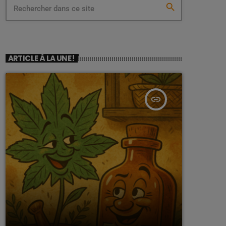
search
ARTICLE À LA UNE !
insert_link