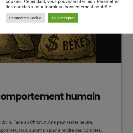
cookies. Cependant, vous pouvez visiter les « Paramètres
des cookies » pour fournir un consentement contrôlé.
Paramètres Cookie
Tout accepter
u comportement humain
ivin. Face au Christ, nul ne peut rester neutre.
primés, tous auront un jour à rendre des comptes.