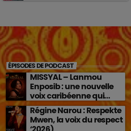
ÉPISODES DE PODCAST
MISSYAL – Lanmou
Enposib : une nouvelle
voix caribéenne qui
transforme les émotions
Régine Narou : Respekte
en musique (2026)
Mwen, la voix du respect
‘2026)