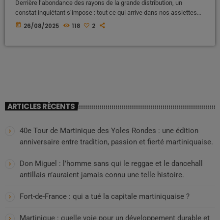
Derrière l’abondance des rayons de la grande distribution, un
constat inquiétant s’impose : tout ce qui arrive dans nos assiettes
n’est pas toujours sans risque. Fromages contaminés à la listeria en
today
26/08/2025
118
2
France hexagonale, steaks hachés rappelés, pizzas industrielles
toxiques, farines ou pâtes suspectées... Les exemples sont
nombreux et parfois tragiques. En France, plusieurs décès ont été
directement causés par ces produits contaminés. […]
ARTICLES RÉCENTS
40e Tour de Martinique des Yoles Rondes : une édition
anniversaire entre tradition, passion et fierté martiniquaise.
Don Miguel : l’homme sans qui le reggae et le dancehall
antillais n’auraient jamais connu une telle histoire.
Fort-de-France : qui a tué la capitale martiniquaise ?
Martinique : quelle voie pour un développement durable et