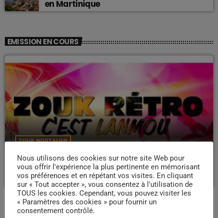
en Martinique
EMISSION EN COURS
ZOUK NOSTALGIE
Nostalgie retro
Nous utilisons des cookies sur notre site Web pour
vous offrir l'expérience la plus pertinente en mémorisant
more_vert
19:00 - 22:00
vos préférences et en répétant vos visites. En cliquant
sur « Tout accepter », vous consentez à l'utilisation de
TOUS les cookies. Cependant, vous pouvez visiter les
Nostalgie retro
close
« Paramètres des cookies » pour fournir un
Dj Wildfried
consentement contrôlé.
PROCHAINES ÉMISSIONS