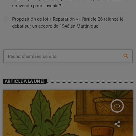
souverain pour l’avenir ?
Proposition de loi « Réparation » : l’article 26 relance le
débat sur un accord de 1946 en Martinique
search
ARTICLE À LA UNE !
insert_link