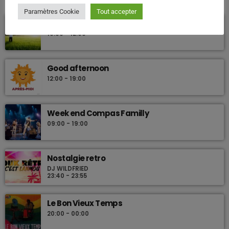
Paramètres Cookie
Tout accepter
Les plus beaux Zouk des années 80
La vie Jodi
10:00 - 12:00
Good afternoon
12:00 - 19:00
Week end Compas Familly
09:00 - 19:00
Nostalgie retro
DJ WILDFRIED
23:40 - 23:55
Le Bon Vieux Temps
20:00 - 00:00