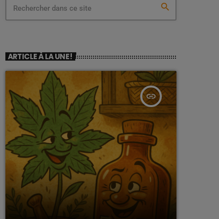
search
ARTICLE À LA UNE !
insert_link