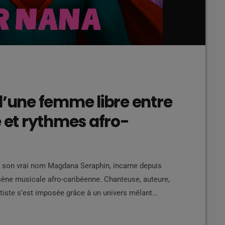
d’une femme libre entre
e et rythmes afro-
e son vrai nom Magdana Seraphin, incarne depuis
scène musicale afro-caribéenne. Chanteuse, auteure,
rtiste s’est imposée grâce à un univers mêlant
 urbaine, tout en portant des textes profondément
t, danse et influences multiples Très jeune, FOXY