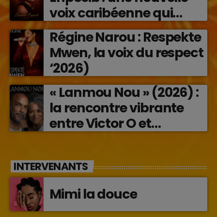
voix caribéenne qui
transforme les émotions
Régine Narou : Respekte
en musique (2026)
Mwen, la voix du respect
‘2026)
« Lanmou Nou » (2026) :
la rencontre vibrante
entre Victor O et
Jocelyne Béroard
INTERVENANTS
Mimi la douce