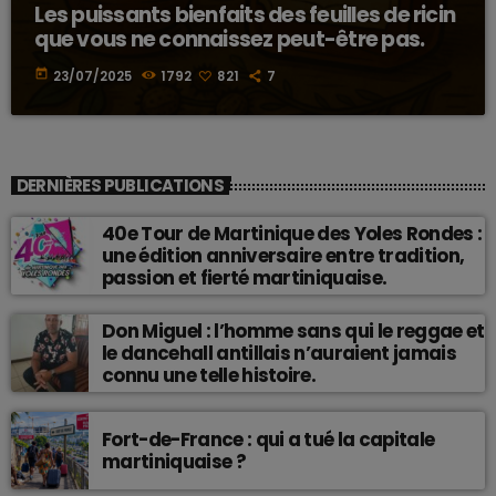
Les puissants bienfaits des feuilles de ricin
que vous ne connaissez peut-être pas.
today
23/07/2025
1792
821
7
DERNIÈRES PUBLICATIONS
40e Tour de Martinique des Yoles Rondes :
une édition anniversaire entre tradition,
passion et fierté martiniquaise.
Don Miguel : l’homme sans qui le reggae et
le dancehall antillais n’auraient jamais
connu une telle histoire.
Fort-de-France : qui a tué la capitale
martiniquaise ?