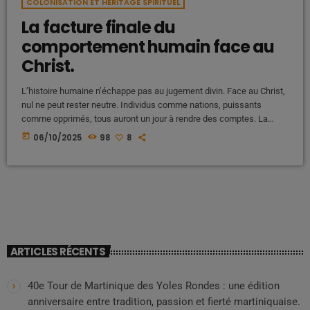
COLONISATION ET HÉRITAGE SPIRITUEL
La facture finale du
comportement humain face au
Christ.
L’histoire humaine n’échappe pas au jugement divin. Face au Christ,
nul ne peut rester neutre. Individus comme nations, puissants
comme opprimés, tous auront un jour à rendre des comptes. La
facture finale du comportement humain face au Christ ne se limite
today
06/10/2025
98
8
pas à la foi personnelle : elle concerne aussi les systèmes
d’oppression, les injustices collectives et les héritages historiques,
notamment celui de l’esclavage et de la colonisation. Le Christ, […]
ARTICLES RÉCENTS
40e Tour de Martinique des Yoles Rondes : une édition
anniversaire entre tradition, passion et fierté martiniquaise.