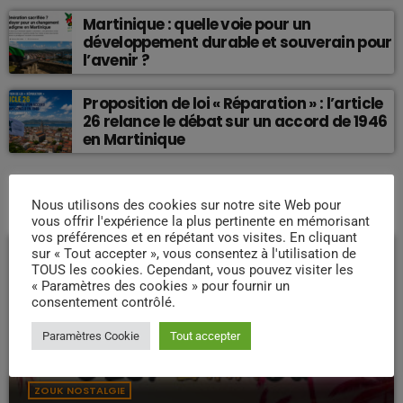
Martinique : quelle voie pour un
développement durable et souverain pour
l’avenir ?
Proposition de loi « Réparation » : l’article
26 relance le débat sur un accord de 1946
en Martinique
Nous utilisons des cookies sur notre site Web pour
EMISSION EN COURS
vous offrir l'expérience la plus pertinente en mémorisant
vos préférences et en répétant vos visites. En cliquant
sur « Tout accepter », vous consentez à l'utilisation de
TOUS les cookies. Cependant, vous pouvez visiter les
« Paramètres des cookies » pour fournir un
consentement contrôlé.
Paramètres Cookie
Tout accepter
ZOUK NOSTALGIE