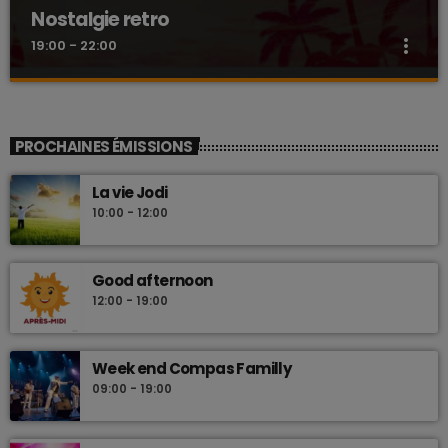
Nostalgie retro
more_vert
19:00 - 22:00
Nostalgie retro
close
Dj Wildfried
PROCHAINES ÉMISSIONS
Les plus beaux Zouk des années 80
La vie Jodi
10:00 - 12:00
Good afternoon
12:00 - 19:00
Week end Compas Familly
09:00 - 19:00