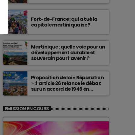
connu une telle histoire.
Fort-de-France : qui a tué la
capitale martiniquaise ?
Martinique : quelle voie pour un
développement durable et
souverain pour l’avenir ?
Proposition de loi « Réparation
» : l’article 26 relance le débat
sur un accord de 1946 en
Martinique
EMISSION EN COURS