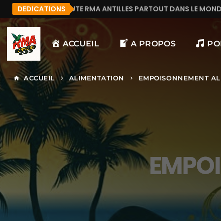
COUTE RMA ANTILLES PARTOUT DANS LE MONDE.
DEDICATIONS
MAN
ACCUEIL
A PROPOS
PO
ACCUEIL
ALIMENTATION
EMPOISONNEMENT AL
home
keyboard_arrow_right
keyboard_arrow_right
EMPOI