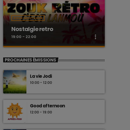
ZOUK NOSTALGIE
Nostalgie retro
more_vert
19:00 - 22:00
close
Nostalgie retro
PROCHAINES ÉMISSIONS
Dj Wildfried
La vie Jodi
Les plus beaux Zouk des années 80
10:00 - 12:00
Good afternoon
12:00 - 19:00