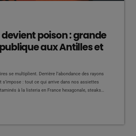
 devient poison : grande
 publique aux Antilles et
res se multiplient. Derrière l’abondance des rayons
nt s’impose : tout ce qui arrive dans nos assiettes
taminés à la listeria en France hexagonale, steaks
s, farines ou pâtes suspectées... Les exemples sont
usieurs décès ont été directement causés par ces