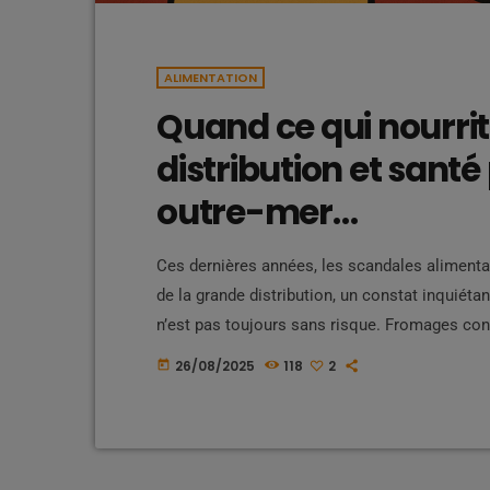
ALIMENTATION
Quand ce qui nourrit
distribution et santé
outre-mer…
Ces dernières années, les scandales alimentai
de la grande distribution, un constat inquiéta
n’est pas toujours sans risque. Fromages con
hachés rappelés, pizzas industrielles toxique
26/08/2025
118
2
today
nombreux et parfois tragiques. En France, pl
produits contaminés. […]