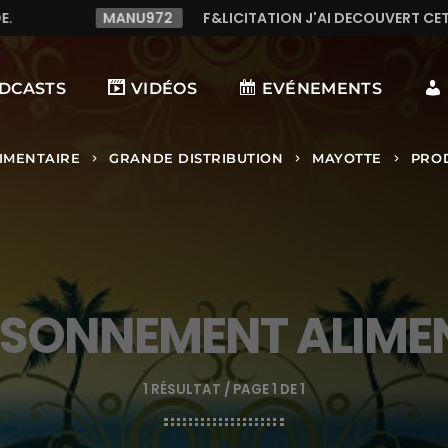
U972
F&LICITATION J'AI DECOUVERT CETTE RADIO C LE TOP
DCASTS
VIDÉOS
EVÉNEMENTS
IMENTAIRE
GRANDE DISTRIBUTION
MAYOTTE
PRO
keyboard_arrow_right
keyboard_arrow_right
keyboard_arrow_right
SONNEMENT ALIME
1 RÉSULTAT / PAGE 1 DE 1