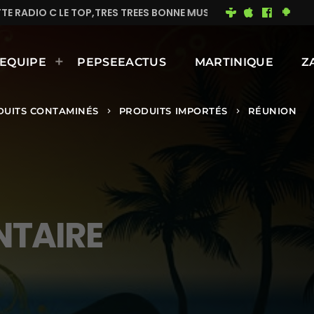
,TRES TREES BONNE MUSIQUE EN CONTINUE
MIMI DU 
EQUIPE
PEPSEEACTUS
MARTINIQUE
Z
DUITS CONTAMINÉS
PRODUITS IMPORTÉS
RÉUNION
keyboard_arrow_right
keyboard_arrow_right
NTAIRE