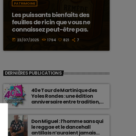
PATRIMOINE
Les puissants bienfaits des
feuilles de ricin que vous ne
connaissez peut-être pas.
23/07/2025
1794
821
7
today
DERNIÈRES PUBLICATIONS
40e Tour de Martinique des
Yoles Rondes : une édition
anniversaire entre tradition,
passion et fierté
martiniquaise.
Don Miguel : l’homme sans qui
le reggae et le dancehall
antillais n’auraient jamais