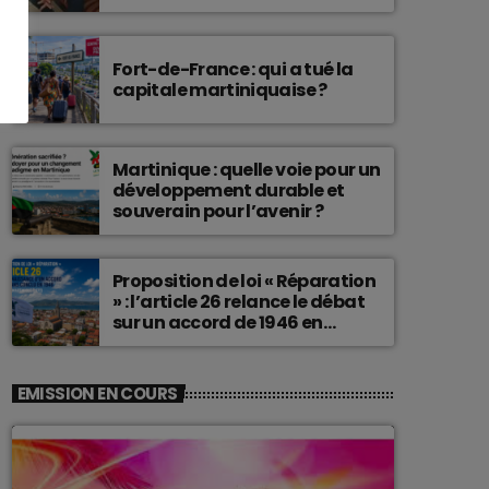
connu une telle histoire.
Fort-de-France : qui a tué la
capitale martiniquaise ?
Martinique : quelle voie pour un
développement durable et
souverain pour l’avenir ?
Proposition de loi « Réparation
» : l’article 26 relance le débat
sur un accord de 1946 en
Martinique
EMISSION EN COURS