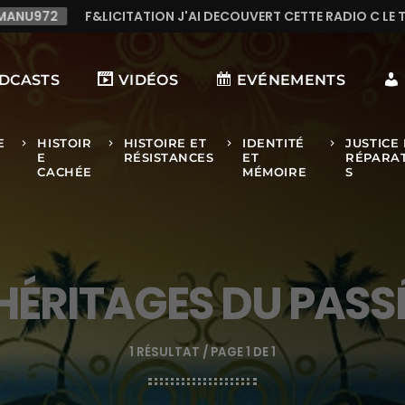
U972
F&LICITATION J'AI DECOUVERT CETTE RADIO C LE TO
DCASTS
VIDÉOS
EVÉNEMENTS
E
HISTOIR
HISTOIRE ET
IDENTITÉ
JUSTICE 
keyboard_arrow_right
keyboard_arrow_right
keyboard_arrow_right
keyboard_arrow_right
E
RÉSISTANCES
ET
RÉPARA
CACHÉE
MÉMOIRE
S
HÉRITAGES DU PASS
1 RÉSULTAT / PAGE 1 DE 1