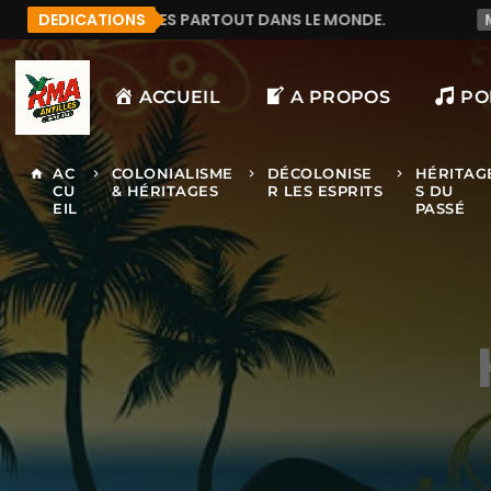
ÉCOUTE RMA ANTILLES PARTOUT DANS LE MONDE.
DEDICATIONS
MAN
ACCUEIL
A PROPOS
PO
AC
COLONIALISME
DÉCOLONISE
HÉRITAG
home
keyboard_arrow_right
keyboard_arrow_right
keyboard_arrow_right
CU
& HÉRITAGES
R LES ESPRITS
S DU
EIL
PASSÉ