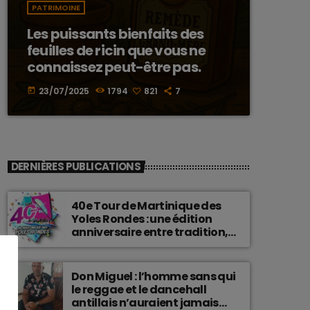
PATRIMOINE
Les puissants bienfaits des
feuilles de ricin que vous ne
connaissez peut-être pas.
23/07/2025
1794
821
7
today
DERNIÈRES PUBLICATIONS
40e Tour de Martinique des
Yoles Rondes : une édition
anniversaire entre tradition,
passion et fierté
martiniquaise.
Don Miguel : l’homme sans qui
le reggae et le dancehall
antillais n’auraient jamais