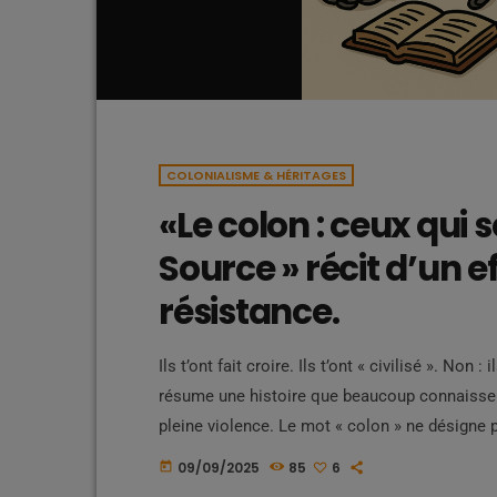
COLONIALISME & HÉRITAGES
«Le colon : ceux qui 
Source » récit d’un 
résistance.
Ils t’ont fait croire. Ils t’ont « civilisé ». Non :
résume une histoire que beaucoup connaissen
pleine violence. Le mot « colon » ne désigne p
une religion ou une caste. Il désigne une post
09/09/2025
85
6
today
prétend être l' […]