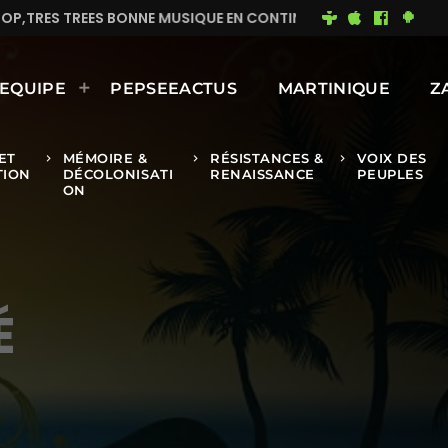
P,TRES TREES BONNE MUSIQUE EN CONTINUE
MIMI DU
EQUIPE
PEPSEEACTUS
MARTINIQUE
Z
ET
MÉMOIRE &
RÉSISTANCES &
VOIX DES
keyboard_arrow_right
keyboard_arrow_right
keyboard_arrow_right
TION
DÉCOLONISATI
RENAISSANCE
PEUPLES
ON
É