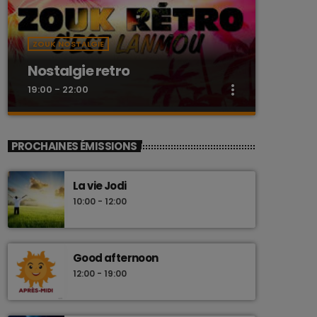
ZOUK NOSTALGIE
Nostalgie retro
more_vert
19:00 - 22:00
close
Nostalgie retro
PROCHAINES ÉMISSIONS
Dj Wildfried
La vie Jodi
Les plus beaux Zouk des années 80
10:00 - 12:00
Good afternoon
12:00 - 19:00