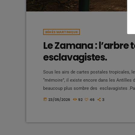
BÉKÉS MARTINIQUE
Le Zamana : l’arbre 
esclavagistes.
Sous les airs de cartes postales tropicales, le
“mémoire”, il existe encore dans les Antilles 
beaucoup plus sombre des esclavagistes .Par
parfois présenté aujourd’hui comme patrimoine
23/05/2026
92
46
3
today
antillais, certains de ces arbres furent aussi 