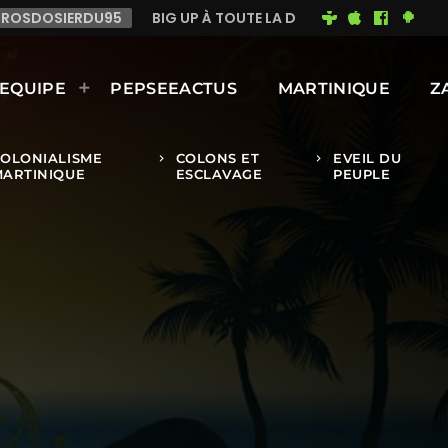
À TOUTE LA DIASPORA ANTILLAISE QUI ÉCOUTE RMA ANTILLES PA
EQUIPE
PEPSEEACTUS
MARTINIQUE
Z
COLONIALISME
COLONS ET
EVEIL DU
keyboard_arrow_right
keyboard_arrow_right
MARTINIQUE
ESCLAVAGE
PEUPLE