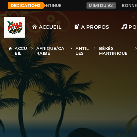
DEDICATIONS
MIMI DU 93
BONNE JOURNÉE ENSOLEILLÉE À TOUS 
ACCUEIL
A PROPOS
PO
ACCU
AFRIQUE/CA
ANTIL
BÉKÉS
home
keyboard_arrow_right
keyboard_arrow_right
keyboard_arrow_right
keyboard_arrow_
EIL
RAIBE
LES
MARTINIQUE