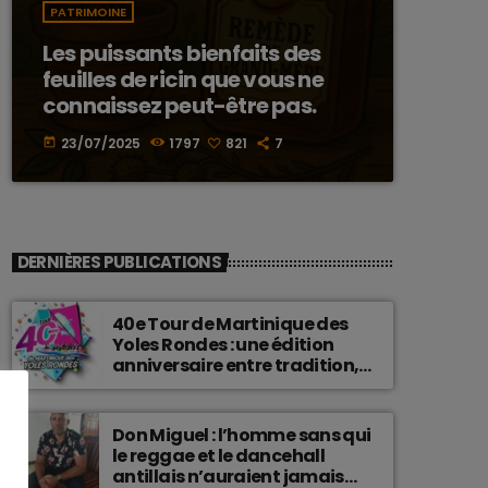
PATRIMOINE
Les puissants bienfaits des
feuilles de ricin que vous ne
connaissez peut-être pas.
23/07/2025
1797
821
7
today
DERNIÈRES PUBLICATIONS
40e Tour de Martinique des
Yoles Rondes : une édition
anniversaire entre tradition,
passion et fierté
martiniquaise.
Don Miguel : l’homme sans qui
le reggae et le dancehall
antillais n’auraient jamais