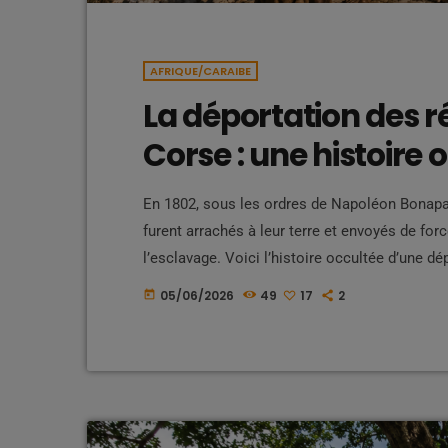
AFRIQUE/CARAIBE
La déportation des ré
Corse : une histoire 
En 1802, sous les ordres de Napoléon Bonapa
furent arrachés à leur terre et envoyés de for
l’esclavage. Voici l’histoire occultée d’une dé
de France, entre oubli, souffrance et résilie
05/06/2026
49
17
2
today
scolaires Lorsque l'on évoque l'histoire de Fra