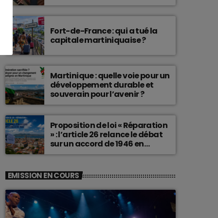
connu une telle histoire.
Fort-de-France : qui a tué la
capitale martiniquaise ?
Martinique : quelle voie pour un
développement durable et
souverain pour l’avenir ?
Proposition de loi « Réparation
» : l’article 26 relance le débat
sur un accord de 1946 en
Martinique
EMISSION EN COURS