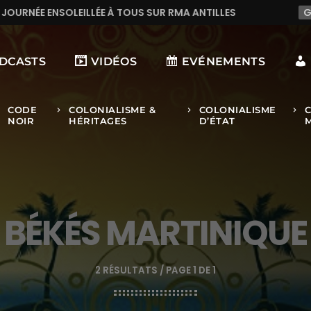
SUR RMA ANTILLES
GROSDOSIERDU95
BIG UP 
DCASTS
VIDÉOS
EVÉNEMENTS
CODE
COLONIALISME &
COLONIALISME
right
keyboard_arrow_right
keyboard_arrow_right
keyboard_arrow_right
NOIR
HÉRITAGES
D’ÉTAT
BÉKÉS MARTINIQUE
2 RÉSULTATS / PAGE 1 DE 1