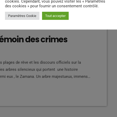
cookies. Cependant, vous pouvez visiter les « Paramètres
des cookies » pour fournir un consentement contrôlé.
Paramètres Cookie
Tout accepter
témoin des crimes
s plages de rêve et les discours officiels sur la
des arbres silencieux qui portent une histoire
mi eux , le Zamana. Un arbre majestueux, immense,
 naturel ou attraction touristique. Pourtant pour les
des arbres de supplice des esclaves. […]