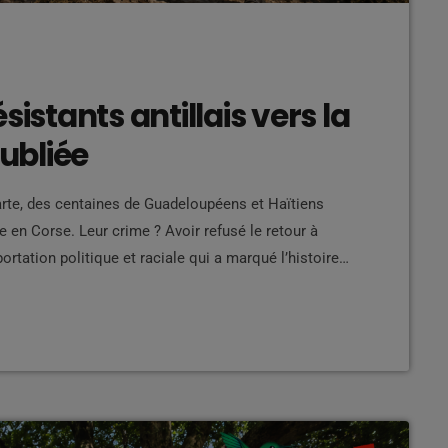
sistants antillais vers la
oubliée
rte, des centaines de Guadeloupéens et Haïtiens
ce en Corse. Leur crime ? Avoir refusé le retour à
portation politique et raciale qui a marqué l’histoire
nce Une histoire largement absente des manuels
nce à l'école, les élèves […]